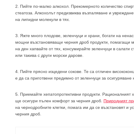
2. Пийте по-малко алкохол. Прекомерното количество спирт
стеатоза. Алкохолът предизвиква възпаляване и увреждане
на липидни молекули в тях.
3. Яжте много плодове, зеленчуци и храни, богати на нена
мощни възстановяващи черния дроб продукти, помагащи му 
на ден хапвайте от тях, консумирайте зеленчуци в салати с
или такива с други морски дарове.
4. Пийте прясно изцедени сокове. Те са отличен висококо
е да са приготвени предимно от зеленчуци за осигуряване н
5. Приемайте хепатопротективни продукти. Рационалният 
ще осигури пълен комфорт за черния дроб.
Природният пр
на чернодробните клетки, помага им да се възстановят и 
черния дроб.