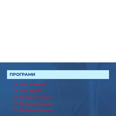
ПРОГРАМИ
Женско здраве
Очно здраве
Програма Лекзема
Програма Псоралек
Програма Имунитет