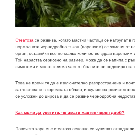
Стеатоза
се развива, когато мастни частици се натрупат в 
нормалната чернодробна тъкан (паренхим) се заменя от н
орган, оставяйки все по-малко количество здрав паренхим
Той нараства сериозно на размер, може да се напипа с ръ
симптоми и много голяма част от болните не подозират за 
Това не пречи тя да е изключително разпространена и почти
затлъстяване в коремната област, инсулинова резистентнос
се усложни до цироза и да се развие чернодробна недостат
Как може да усетите, че имате мастен черен дроб?
Повечето хора със стеатоза основно се чувстват отпаднали