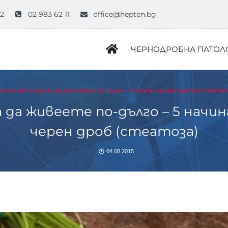
52
02 983 62 11
office@hepten.bg
ЧЕРНОДРОБНА ПАТОЛ
е черния си дроб, за да живеете по-дълго – 5 начина да преодолеете мастен
а да живеете по-дълго – 5 нач
черен дроб (стеатоза)
04.08.2015