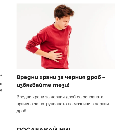
Вредни храни за черния дроб –
но
избягвайте тези!
не
Вредни храни за черния дроб са основната
причина за натрупването на мазнини в черния
дроб,…
ПОСЛЕДВАЙ НИ!