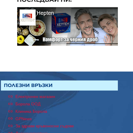
ПОЛЕЗНИ ВРЪЗКИ
Електронен магазин
Борола ООД
Клиника Борола
GPNews
За здрави кръвоносни съдове