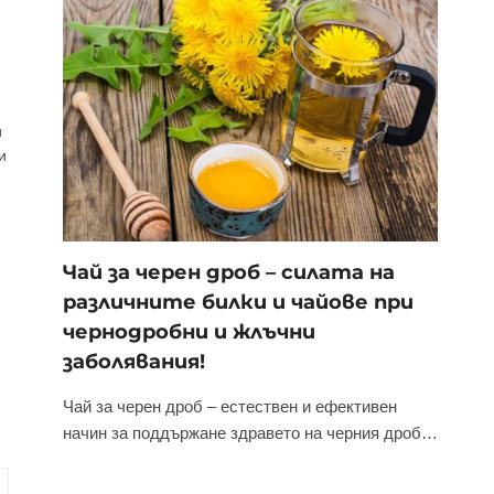
и
и
Чай за черен дроб – силата на
различните билки и чайове при
чернодробни и жлъчни
заболявания!
Чай за черен дроб – естествен и ефективен
начин за поддържане здравето на черния дроб…