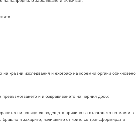
те на напреднало заболяване и включват:
лията
о на кръвни изследвания и ехограф на коремни органи обикновено
а превъзмогването й и оздравяването на черния дроб:
ранителни навици са водещата причина за отлагането на масти в
о брашно и захарите, излишните от които се трансформират в