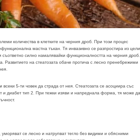
големи количества в клетките на черния дроб.
При този процес
ефункционална мастна тъкан. Тя инвазивно се разпростира из цел
 и съответно силно намалявайки функционалността на черния дроб.
ка. Развитието на стеатозата обаче протича с лесно пренебрежими
нея.
 всеки 5-ти човек да страда от нея. Стеатозата се асоциира със
т и диабет тип 2. При тежки изяви и напреднала форма, тя може д
ъчност.
, уморяват се лесно и натрупват тегло без видими и обясними