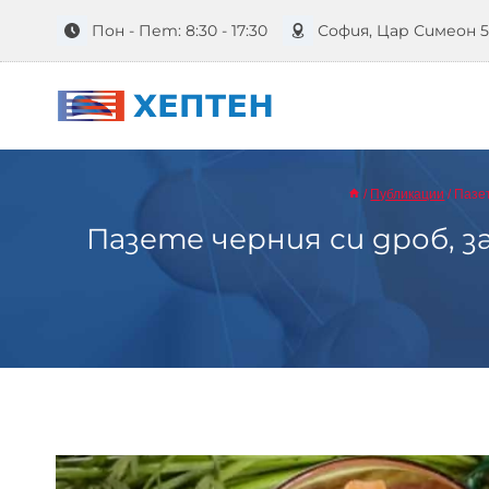
Към
Пон - Пет: 8:30 - 17:30
София, Цар Симеон 
съдържанието
/
Публикации
/
Пазет
Пазете черния си дроб, з