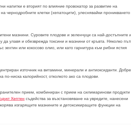
ни напитки е вторият по влияние провокатор за развитие на
 на чернодробните клетки (хепатоцити), улеснявайки проникването
ситени мазнини. Суровите плодове и зеленчуци са най-достъпните 
да улавя и обезврежда токсини и мазнини от кръвта. Няколко път
ъс зехтин или кокосово олио, или като гарнитура към рибни ястия
нцентриран източник на витамини, минерали и антиоксиданти. Добре
а по-ниска калорийност, отколкото ако са плодови.
хранителен прием, комбиниран с прием на силимаринови продукти
одукт Хептен
съдейства за възстановяване на увредите, нанесени
ускорява изгарящите мазнините и детоксикиращите функции на