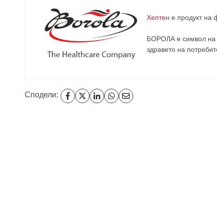
Хептен
е продукт на
БОРОЛА е символ на 
здравето на потребит
Сподели:
Навигация