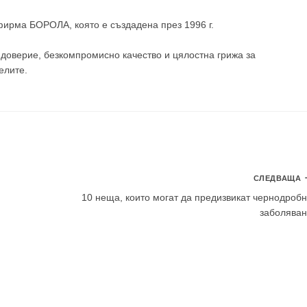
 фирма
БОРОЛА
, която е създадена през 1996 г.
доверие, безкомпромисно качество и цялостна грижа за
елите
.
СЛЕДВАЩА
10 неща, които могат да предизвикат чернодроб
заболява