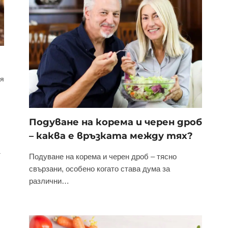
ия
Подуване на корема и черен дроб
– каква е връзката между тях?
а
Подуване на корема и черен дроб – тясно
свързани, особено когато става дума за
различни…