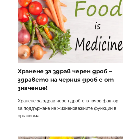
Хранене за здрав черен дроб –
здравето на черния дроб е от
значение!
Хранене за здрав черен дроб е ключов фактор
за поддържане на жизненоважните функции в
организма….