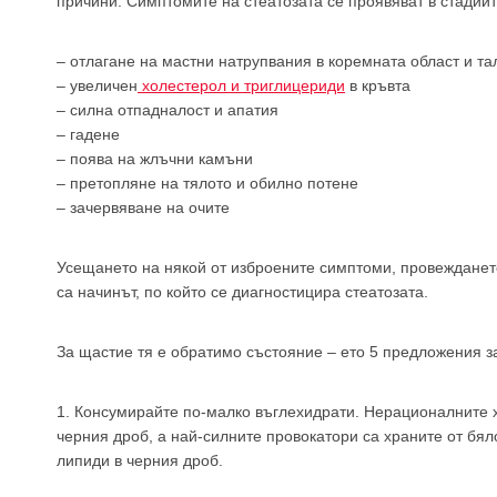
причини. Симптомите на стеатозата се проявяват в стадии
– отлагане на мастни натрупвания в коремната област и та
– увеличен
холестерол и триглицериди
в кръвта
– силна отпадналост и апатия
– гадене
– поява на жлъчни камъни
– претопляне на тялото и обилно потене
– зачервяване на очите
Усещането на някой от изброените симптоми, провежданет
са начинът, по който се диагностицира стеатозата.
За щастие тя е обратимо състояние – ето 5 предложения з
1. Консумирайте по-малко въглехидрати. Нерационалните х
черния дроб, а най-силните провокатори са храните от бял
липиди в черния дроб.