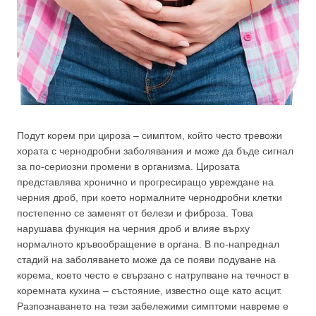
Подут корем при цироза – симптом, който често тревожи
хората с чернодробни заболявания и може да бъде сигнал
за по-сериозни промени в организма. Цирозата
представлява хронично и прогресиращо увреждане на
черния дроб, при което нормалните чернодробни клетки
постепенно се заменят от белези и фиброза. Това
нарушава функция на черния дроб и влияе върху
нормалното кръвообращение в органа. В по-напреднал
стадий на заболяването може да се появи подуване на
корема, което често е свързано с натрупване на течност в
коремната кухина – състояние, известно още като асцит.
Разпознаването на тези забележими симптоми навреме е