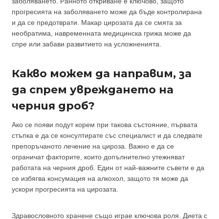
заболяването. Ранното откриване е ключово, защото
прогресията на заболяването може да бъде контролирана
и да се предотврати. Макар цирозата да се смята за
необратима, навременната медицинска грижа може да
спре или забави развитието на усложненията.
Какво можем да направим, за
да спрем увреждането на
черния дроб?
Ако се появи подут корем при такова състояние, първата
стъпка е да се консултирате със специалист и да следвате
препоръчаното лечение на цироза. Важно е да се
ограничат факторите, които допълнително утежняват
работата на черния дроб. Един от най-важните съвети е да
се избягва консумация на алкохол, защото тя може да
ускори прогресията на цирозата.
Здравословното хранене също играе ключова роля. Диета с