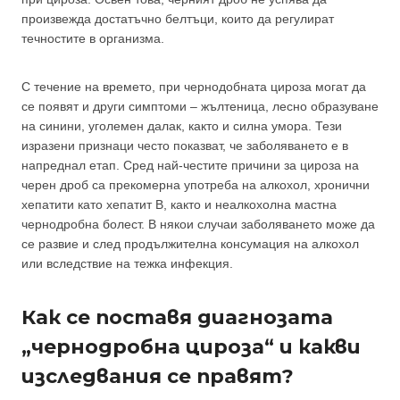
произвежда достатъчно белтъци, които да регулират
течностите в организма.
С течение на времето, при чернодобната цироза могат да
се появят и други симптоми – жълтеница, лесно образуване
на синини, уголемен далак, както и силна умора. Тези
изразени признаци често показват, че заболяването е в
напреднал етап. Сред най-честите причини за цироза на
черен дроб са прекомерна употреба на алкохол, хронични
хепатити като хепатит B, както и неалкохолна мастна
чернодробна болест. В някои случаи заболяването може да
се развие и след продължителна консумация на алкохол
или вследствие на тежка инфекция.
Как се поставя диагнозата
„чернодробна цироза“ и какви
изследвания се правят?