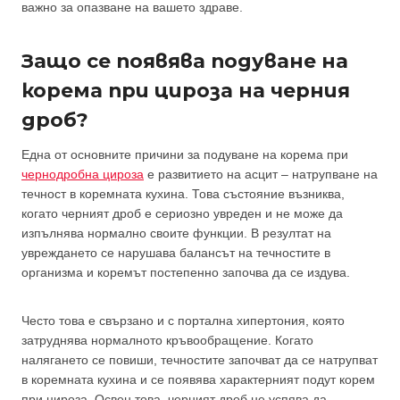
важно за опазване на вашето здраве.
Защо се появява подуване на
корема при цироза на черния
дроб?
Една от основните причини за подуване на корема при
чернодробна цироза
е развитието на асцит – натрупване на
течност в коремната кухина. Това състояние възниква,
когато черният дроб е сериозно увреден и не може да
изпълнява нормално своите функции. В резултат на
увреждането се нарушава балансът на течностите в
организма и коремът постепенно започва да се издува.
Често това е свързано и с портална хипертония, която
затруднява нормалното кръвообращение. Когато
налягането се повиши, течностите започват да се натрупват
в коремната кухина и се появява характерният подут корем
при цироза. Освен това, черният дроб не успява да