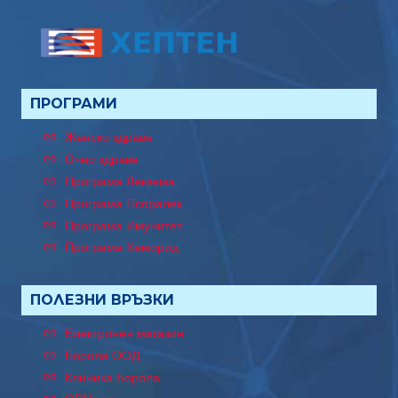
ПРОГРАМИ
Женско здраве
Очно здраве
Програма Лекзема
Програма Псоралек
Програма Имунитет
Програма Хеморид
ПОЛЕЗНИ ВРЪЗКИ
Електронен магазин
Борола ООД
Клиника Борола