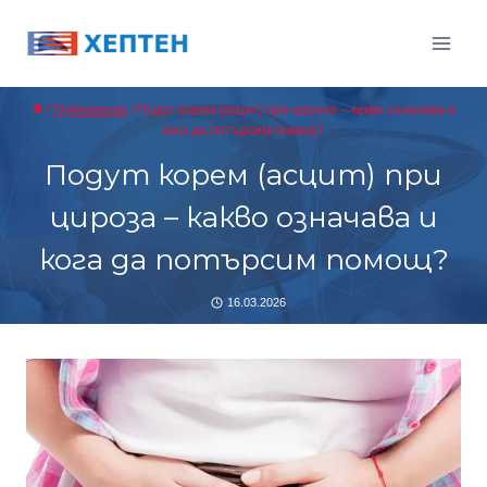
Към
съдържанието
/
Публикации
/
Подут корем (асцит) при цироза – какво означава и
кога да потърсим помощ?
Подут корем (асцит) при
цироза – какво означава и
кога да потърсим помощ?
16.03.2026