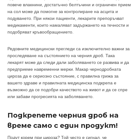
повече влакнини, достатъчно белтъчини и ограничен прием
на сол може да помогне за контролиране на асцита и
подуването. При някои пациенти, лекарите препоръчват
медикаменти, които намаляват задържането на течности и
подобряват кръвообращението.
Редовните медицински прегледи са изключително важни за
проследяване на състоянието на черния дроб. Така
лекарят може да следи дали заболяването се развива и да
предприеме навременни мерки. Макар чернодробната
цироза да е сериозно състояние, с правилна грижа за
вашето здраве и правилната медицинска подкрепа е
възможно да се подобри качеството на живот и да се спре
или забави прогресията на заболяването.
Подкрепете черния дроб на
време само с един продукт!
Подут корем при цироза? Той често е сигнал, че