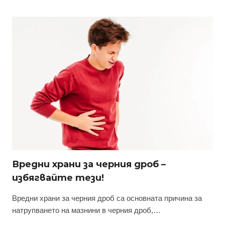
Вредни храни за черния дроб –
избягвайте тези!
Вредни храни за черния дроб са основната причина за
натрупването на мазнини в черния дроб,…