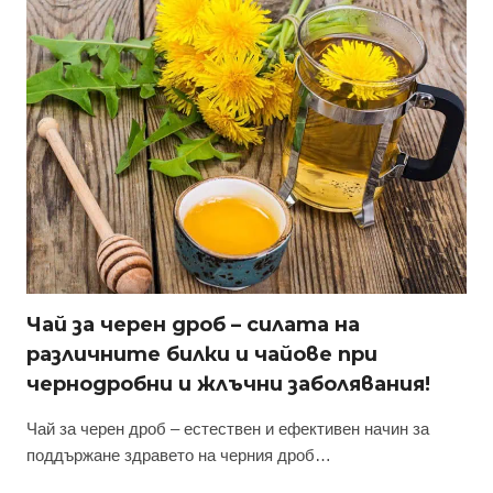
Чай за черен дроб – силата на
различните билки и чайове при
чернодробни и жлъчни заболявания!
Чай за черен дроб – естествен и ефективен начин за
поддържане здравето на черния дроб…