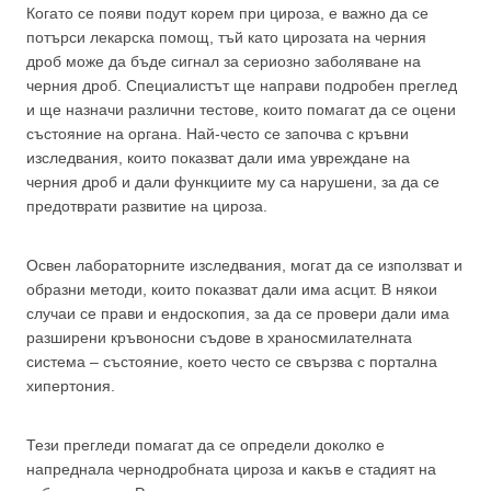
Когато се появи подут корем при цироза, е важно да се
потърси лекарска помощ, тъй като цирозата на черния
дроб може да бъде сигнал за сериозно заболяване на
черния дроб. Специалистът ще направи подробен преглед
и ще назначи различни тестове, които помагат да се оцени
състояние на органа. Най-често се започва с кръвни
изследвания, които показват дали има увреждане на
черния дроб и дали функциите му са нарушени, за да се
предотврати развитие на цироза.
Освен лабораторните изследвания, могат да се използват и
образни методи, които показват дали има асцит. В някои
случаи се прави и ендоскопия, за да се провери дали има
разширени кръвоносни съдове в храносмилателната
система – състояние, което често се свързва с портална
хипертония.
Тези прегледи помагат да се определи доколко е
напреднала чернодробната цироза и какъв е стадият на