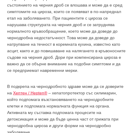
състоянието на черния дроб се влошава и може да е сред
симптомите на цироза, които се появяват в по-напреднал
етап на заболяването. При пациентите с цироза се
нарушава структурата на черния дроб и се затруднява
нормалното кръвообращение, което може да доведе до
чернодробна недостатъчност. Това може да доведе до
натрупване на течност в коремната кухина, известно като
асцит, както и до повишаване на налягането в кръвоносните
съдове на черния дроб. Дори при компенсирана цироза е
важно да се обърне внимание на подобни симптоми и да
се предприемат навременни мерки.
В подкрепа на чернодробното здраве може да се доверите
на
Хептен / Hepten®
– хепатопротектор със силимарин,
който подпомага възстановяването на чернодробните
клетки и подпомага нормалната функция на органа.
Активната му съставка подпомага процесите на
детоксикация и може да бъде ценна част от грижата при
чернодробна цироза и други форми на чернодробно
заболяване.