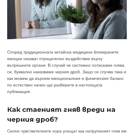
Според традиционната китайска медицина блокираните
емоции оказват отрицателно въздействие върху
вътрешните органи. В случай че системно потискаме гнява
си, буквално наказваме черния дроб. Защо се случва така и
как можем да върнем емоционалния и физическия баланс
по естествен начин ще разберете в настоящата
публикация.
Как стаеният гняв вреди на
черния дроб?
Силно чувствителните хора усещат как натрупаният гняв им