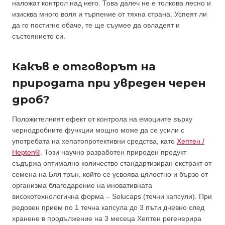
наложат контрол над него. Това далеч не е толкова лесно и
изисква много воля и търпение от тяхна страна. Успеят ли
да го постигне обаче, те ще съумее да овладеят и
състоянието си.
Какъв е отговорът на
природата при
увреден черен
дроб
?
Положителният ефект от контрола на емоциите върху
чернодробните функции мощно може да се усили с
употребата на хепатопротективни средства, като
Хептен /
Hepten®
. Този научно разработен природен продукт
съдържа оптимално количество стандартизиран екстракт от
семена на Бял трън, който се усвоява цялостно и бързо от
организма благодарение на иновативната
високотехнологична форма – Solucaps (течни капсули). При
редовен прием по 1 течна капсула до 3 пъти дневно след
хранене в продължение на 3 месеца Хептен регенерира