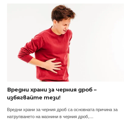
Вредни храни за черния дроб –
избягвайте тези!
Вредни храни за черния дроб са основната причина за
натрупването на мазнини в черния дроб,…