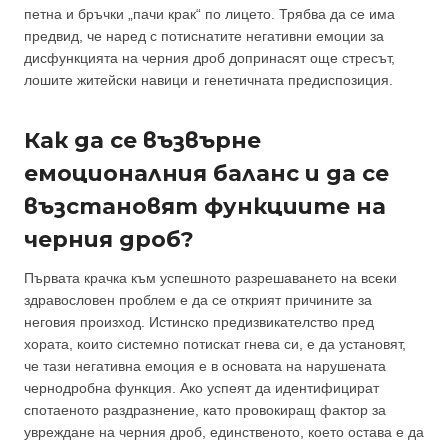
петна и бръчки „пачи крак“ по лицето. Трябва да се има
предвид, че наред с потиснатите негативни емоции за
дисфункцията на черния дроб допринасят още стресът,
лошите житейски навици и генетичната предиспозиция.
Как да се възвърне
емоционалния баланс и да се
възстановят функциите на
черния дроб?
Първата крачка към успешното разрешаването на всеки
здравословен проблем е да се открият причините за
неговия произход. Истинско предизвикателство пред
хората, които системно потискат гнева си, е да установят,
че тази негативна емоция е в основата на нарушената
чернодробна функция. Ако успеят да идентифицират
спотаеното раздразнение, като провокиращ фактор за
увреждане на черния дроб, единственото, което остава е да