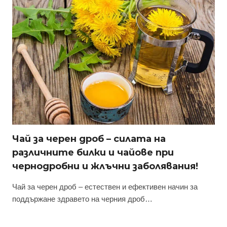
Чай за черен дроб – силата на
различните билки и чайове при
чернодробни и жлъчни заболявания!
Чай за черен дроб – естествен и ефективен начин за
поддържане здравето на черния дроб…