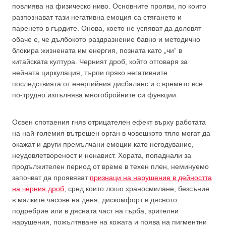
повлиява на физическо ниво. Основните прояви, по които
разпознават тази негативна емоция са стягането и
паренето в гърдите. Онова, което не успяват да доловят
обаче е, че дълбокото раздразнение бавно и методично
блокира жизнената им енергия, позната като „чи“ в
китайската култура. Черният дроб, който отговаря за
нейната циркулация, търпи пряко негативните
последствията от енергийния дисбаланс и с времето все
по-трудно изпълнява многобройните си функции.
Освен спотаения гняв отрицателен ефект върху работата
на най-големия вътрешен орган в човешкото тяло могат да
окажат и други премълчани емоции като негодувание,
неудовлетвореност и ненавист. Хората, попаднали за
продължителен период от време в техен плен, неминуемо
започват да проявяват
признаци на нарушение в дейността
на черния дроб
, сред които лошо храносмилане, безсъние
в малките часове на деня, дискомфорт в дясното
подребрие или в дясната част на гърба, зрителни
нарушения, пожълтяване на кожата и поява на пигментни