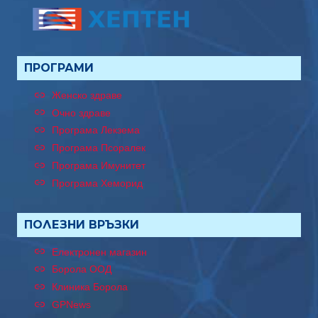
ПРОГРАМИ
Женско здраве
Очно здраве
Програма Лекзема
Програма Псоралек
Програма Имунитет
Програма Хеморид
ПОЛЕЗНИ ВРЪЗКИ
Електронен магазин
Борола ООД
Клиника Борола
GPNews