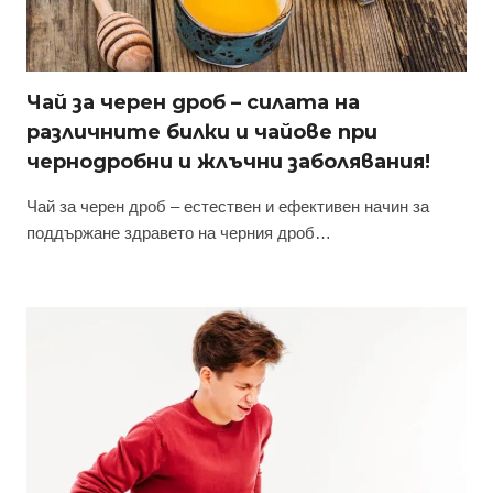
Чай за черен дроб – силата на
различните билки и чайове при
чернодробни и жлъчни заболявания!
Чай за черен дроб – естествен и ефективен начин за
поддържане здравето на черния дроб…