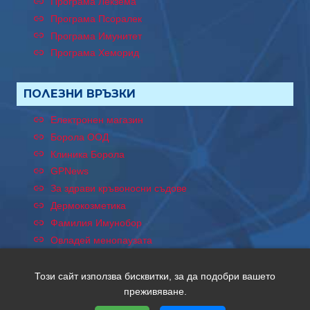
Програма Лекзема
Програма Псоралек
Програма Имунитет
Програма Хеморид
ПОЛЕЗНИ ВРЪЗКИ
Електронен магазин
Борола ООД
Клиника Борола
GPNews
За здрави кръвоносни съдове
Дермокозметика
Фамилия Имунобор
Овладей менопаузата
Този сайт използва бисквитки, за да подобри вашето
преживяване.
Copyright © 2026 Хептен. Всички права запазени. Уеб