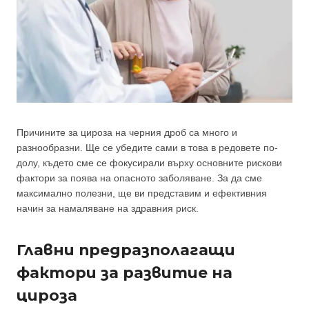
Причините за цироза на черния дроб са много и
разнообразни. Ще се убедите сами в това в редовете по-
долу, където сме се фокусирали върху основните рискови
фактори за поява на опасното заболяване. За да сме
максимално полезни, ще ви представим и ефективния
начин за намаляване на здравния риск.
Главни предразполагащи
фактори за развитие на
цироза