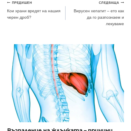
Навигация
ПРЕДИШЕН
СЛЕДВАЩА
Кои храни вредят на нашия
Вирусен хепатит – ето как
черен дроб?
да го разпознаем и
лекуваме
Възпаление на жлъчката – причини,