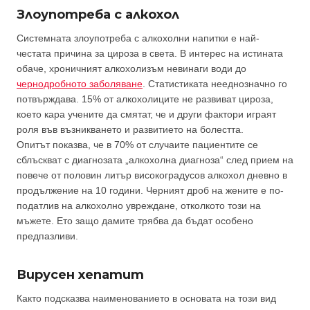
Злоупотреба с алкохол
Системната злоупотреба с алкохолни напитки е най-
честата причина за цироза в света. В интерес на истината
обаче, хроничният алкохолизъм невинаги води до
чернодробното заболяване
. Статистиката нееднозначно го
потвърждава. 15% от алкохолиците не развиват цироза,
което кара учените да смятат, че и други фактори играят
роля във възникването и развитието на болестта.
Опитът показва, че в 70% от случаите пациентите се
сблъскват с диагнозата „алкохолна диагноза“ след прием на
повече от половин литър високоградусов алкохол дневно в
продължение на 10 години. Черният дроб на жените е по-
податлив на алкохолно увреждане, отколкото този на
мъжете. Ето защо дамите трябва да бъдат особено
предпазливи.
Вирусен хепатит
Както подсказва наименованието в основата на този вид