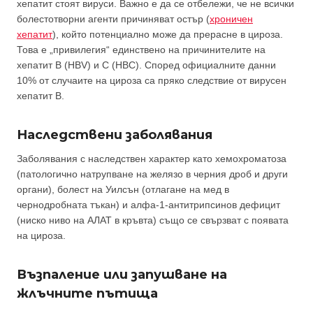
хепатит стоят вируси. Важно е да се отбележи, че не всички
болестотворни агенти причиняват остър (
хроничен
хепатит
), който потенциално може да прерасне в цироза.
Това е „привилегия“ единствено на причинителите на
хепатит B (HBV) и C (HBC). Според официалните данни
10% от случаите на цироза са пряко следствие от вирусен
хепатит B.
Наследствени заболявания
Заболявания с наследствен характер като хемохроматоза
(патологично натрупване на желязо в черния дроб и други
органи), болест на Уилсън (отлагане на мед в
чернодробната тъкан) и алфа-1-антитрипсинов дефицит
(ниско ниво на АЛАТ в кръвта) също се свързват с появата
на цироза.
Възпаление или запушване на
жлъчните пътища