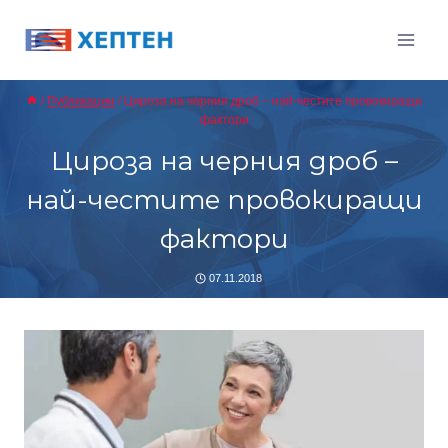
Към
съдържанието
/
Публикации
/
Цироза на черния дроб – най-честите провокиращи
фактори
Цироза на черния дроб –
най-честите провокиращи
фактори
07.11.2018