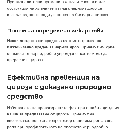
При възпалителни промени в жлъчните канали или
обструкция на жлъчните пътища черният дроб се
възпалява, което води до поява на билиарна цироза.
Прием на определени лекарства
Някои лекарствени средства като метотрексат са
изключително вредни за черния дроб. Приемът им крие
опасност от чернодробно увреждане, което може да
прерасне в цироза.
Ефективна превенция на
цироза с доказано природно
средство
Избягването на провокиращите фактори е най-надеждният
начин за предпазване от цироза. Приемът на
висококачествен хепатопротектор също има решаваща
роля при профилактиката на опасното чернодробно