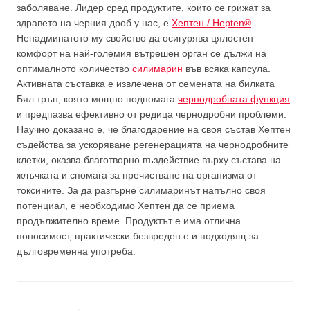
заболяване. Лидер сред продуктите, които се грижат за
здравето на черния дроб у нас, е
Хептен / Hepten®
.
Ненадминатото му свойство да осигурява цялостен
комфорт на най-големия вътрешен орган се дължи на
оптималното количество
силимарин
във всяка капсула.
Активната съставка е извлечена от семената на билката
Бял трън, която мощно подпомага
чернодробната функция
и предпазва ефективно от редица чернодробни проблеми.
Научно доказано е, че благодарение на своя състав Хептен
съдейства за ускоряване регенерацията на чернодробните
клетки, оказва благотворно въздействие върху състава на
жлъчката и спомага за пречистване на организма от
токсините. За да разгърне силимаринът напълно своя
потенциал, е необходимо Хептен да се приема
продължително време. Продуктът е има отлична
поносимост, практически безвреден е и подходящ за
дълговременна употреба.