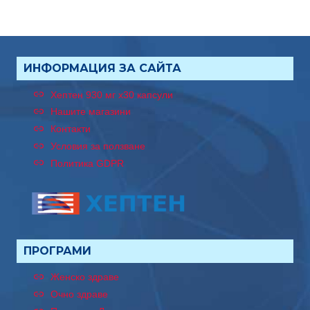
ИНФОРМАЦИЯ ЗА САЙТА
Хептен 930 мг x30 капсули
Нашите магазини
Контакти
Условия за ползване
Политика GDPR
ПРОГРАМИ
Женско здраве
Очно здраве