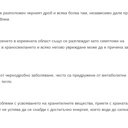
 е разположен черният дроб и всяка болка там, независимо дали пр
облем.
аренето в коремната област също се разглеждат като симптоми на
 в храносмилането и всяко негово увреждане може да е причина з
 от чернодробно заболяване, често са придружени от метаболитни
 тегло.
блеми с усвояването на хранителните вещества, приети с храната
не успява да се снабди с достатъчно енергия, което води до силн