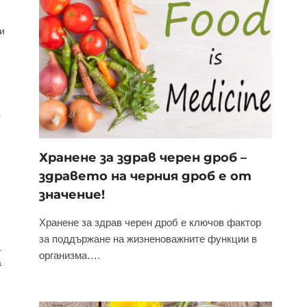
и
а
Хранене за здрав черен дроб –
здравето на черния дроб е от
значение!
Хранене за здрав черен дроб е ключов фактор
за поддържане на жизненоважните функции в
.
организма….
а