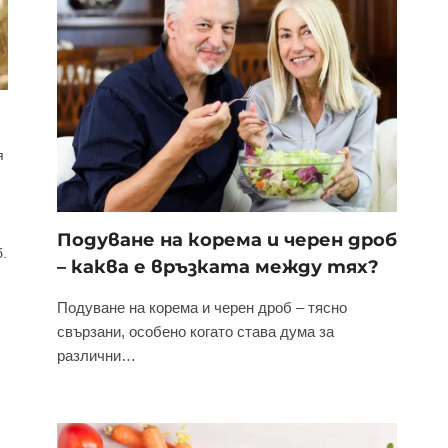
я
Подуване на корема и черен дроб
б.
– каква е връзката между тях?
Подуване на корема и черен дроб – тясно
свързани, особено когато става дума за
различни…