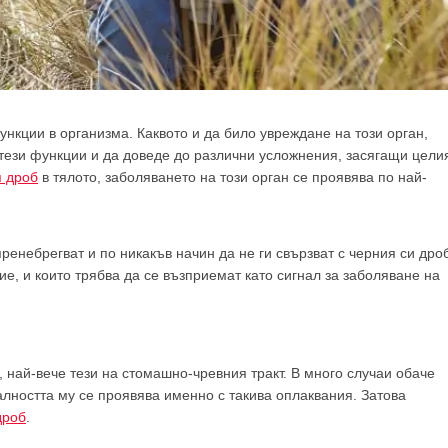
нкции в организма. Каквото и да било увреждане на този орган,
тези функции и да доведе до различни усложнения, засягащи цели
я дроб
в тялото, заболяването на този орган се проявява по най-
ренебрегват и по никакъв начин да не ги свързват с черния си дро
е, и които трябва да се възприемат като сигнал за заболяване на
 най-вече тези на стомашно-чревния тракт. В много случаи обаче
лността му се проявява именно с такива оплаквания. Затова
дроб
.