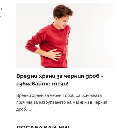
б?
Вредни храни за черния дроб –
избягвайте тези!
Вредни храни за черния дроб са основната
причина за натрупването на мазнини в черния
дроб,…
ПОСЛЕДВАЙ НИ!