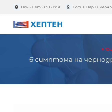
Към
Пон - Пет: 8:30 - 17:30
София, Цар Симеон 
съдържанието
/
Пуб
6 симптома на чернод