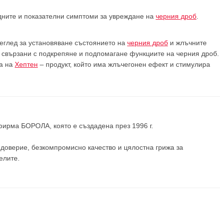
дните и показателни симптоми за увреждане на
черния дроб
.
еглед за установяване състоянието на
черния дроб
и жлъчните
а свързани с подкрепяне и подпомагане функциите на черния дроб.
ма на
Хептен
– продукт, който има жлъчегонен ефект и стимулира
 фирма
БОРОЛА
, която е създадена през 1996 г.
доверие, безкомпромисно качество и цялостна грижа за
елите
.