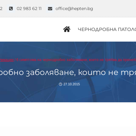
52
02 983 62 11
office@hepten.bg
ЧЕРНОДРОБНА ПАТОЛ
ликации
/
6 симптома на чернодробно заболяване, които не трябва да пренеб
робно заболяване, които не тр
27.10.2015