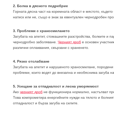
2. Болка в дясното подребрие
Горната дясна част на коремната област е мястото, където
натиск или не, също е знак за евентуален чернодробен пр
3. Проблеми с храносмилането
Загубата на апетит, стомашните разстройства, болките и п
чернодробно заболяване.
Черният дроб
е основен участник
различни оплаквания, свързани с храненето.
4. Рязко отслабване
Загубата на апетит и нарушеното храносмилане, породени
проблеми, които водят до внезапна и необяснима загуба на
5. Усещане за отпадналост и лесна уморяемост
Ако
черният дроб
не функционира нормално, настъпват про
Това компрометира енергийните нужди на тялото и болният 
отпадналост и бърза загуба на силите.