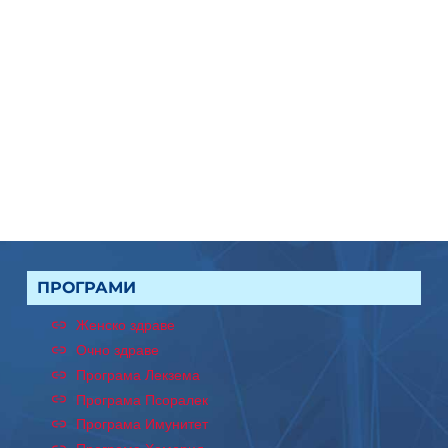
ПРОГРАМИ
Женско здраве
Очно здраве
Програма Лекзема
Програма Псоралек
Програма Имунитет