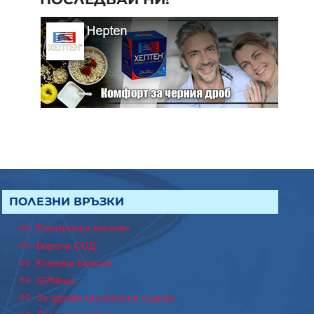
ПОЛЕЗНИ ВРЪЗКИ
Електронен магазин
Борола ООД
Клиника Борола
GPNews
За здрави кръвоносни съдове