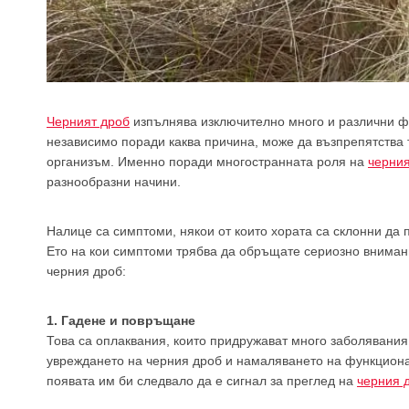
Черният дроб
изпълнява изключително много и различни фу
независимо поради каква причина, може да възпрепятства 
организъм. Именно поради многостранната роля на
черни
разнообразни начини.
Налице са симптоми, някои от които хората са склонни да п
Ето на кои симптоми трябва да обръщате сериозно внимани
черния дроб:
1. Гадене и повръщане
Това са оплаквания, които придружават много заболявания,
увреждането на черния дроб и намаляването на функциона
появата им би следвало да е сигнал за преглед на
черния 