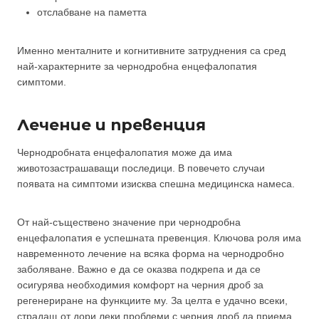
отслабване на паметта
Именно менталните и когнитивните затруднения са сред
най-характерните за чернодробна енцефалопатия
симптоми.
Лечение и превенция
Чернодробната енцефалопатия може да има
животозастрашаващи последици. В повечето случаи
появата на симптоми изисква спешна медицинска намеса.
От най-съществено значение при чернодробна
енцефалопатия е успешната превенция. Ключова роля има
навременното лечение на всяка форма на чернодробно
заболяване. Важно е да се оказва подкрепа и да се
осигурява необходимия комфорт на черния дроб за
регенериране на функциите му. За целта е удачно всеки,
страдащ от дори леки проблеми с черния дроб да приема