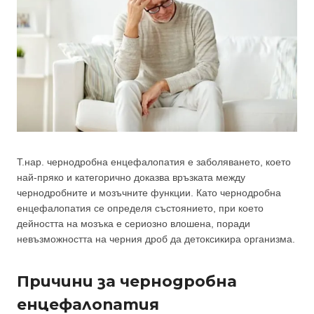
Т.нар. чернодробна енцефалопатия е заболяването, което
най-пряко и категорично доказва връзката между
чернодробните и мозъчните функции. Като чернодробна
енцефалопатия се определя състоянието, при което
дейността на мозъка е сериозно влошена, поради
невъзможността на черния дроб да детоксикира организма.
Причини за чернодробна
енцефалопатия