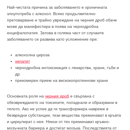
Най-честата причина за заболяването е хроничната
злоупотреба с алкохол. Всяко продължително
претоварване и трайно увреждане на черния дроб обаче
може да манифестира в поява на чернодробна
енцефалопатия. Затова в голяма част от случаите
заболяването се развива като усложнение при:
алкохолна цироза
хепатит
чернодробна интоксикация с лекарства, храни, гъби и
др.
прекомерен прием на вискокопротеинови храни
Основната роля на
черния дроб
е свързана с
обезвреждането на токсините, попаднали и образувани в
тялото. Ако не успее да ги трансформира навреме в
безвредни субстанции, тези вещества преминават в кръвта
и циркулират с нея. Някои от тях преминават кръвно-
мозъчната бариера и достигат мозъка. Последствията от