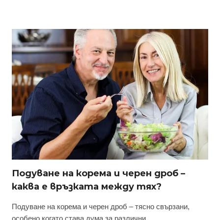
Подуване на корема и черен дроб –
каква е връзката между тях?
Подуване на корема и черен дроб – тясно свързани,
особено когато става дума за различни…