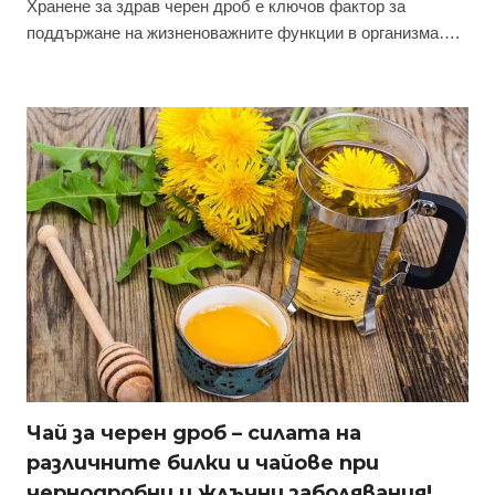
Хранене за здрав черен дроб е ключов фактор за
поддържане на жизненоважните функции в организма….
Чай за черен дроб – силата на
различните билки и чайове при
чернодробни и жлъчни заболявания!