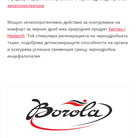
хепатопротектори
.
Мощно хепатопротективно действие за осигуряване на
комфорт за черния дроб има природния продукт
Хептен /
Hepten®
. Той стимулира регенерацията на чернодробната
тъкан, подобрява детоксикиращите способности на органа
и осигурява успешна превенция срещу чернодробна
енцефалопатия.