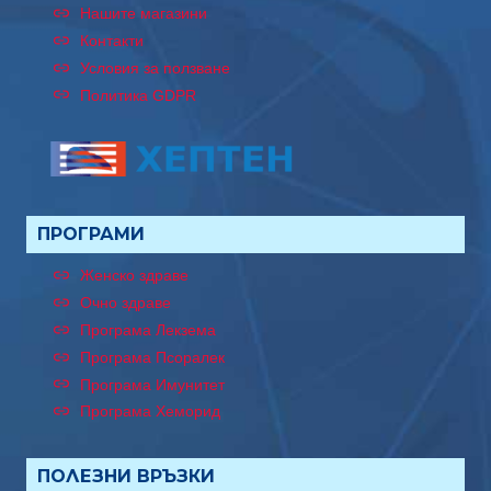
Нашите магазини
Контакти
Условия за ползване
Политика GDPR
ПРОГРАМИ
Женско здраве
Очно здраве
Програма Лекзема
Програма Псоралек
Програма Имунитет
Програма Хеморид
ПОЛЕЗНИ ВРЪЗКИ