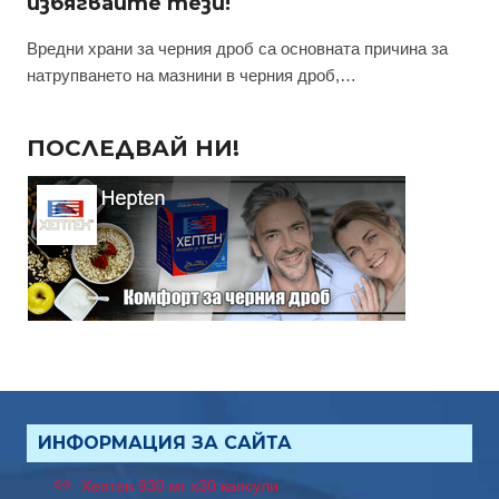
избягвайте тези!
Вредни храни за черния дроб са основната причина за
натрупването на мазнини в черния дроб,…
ПОСЛЕДВАЙ НИ!
ИНФОРМАЦИЯ ЗА САЙТА
Хептен 930 мг x30 капсули