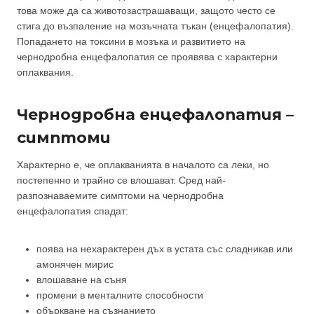
това може да са животозастрашаващи, защото често се
стига до възпаление на мозъчната тъкан (енцефалопатия).
Попадането на токсини в мозъка и развитието на
чернодробна енцефалопатия се проявява с характерни
оплаквания.
Чернодробна енцефалопатия –
симптоми
Характерно е, че оплакванията в началото са леки, но
постепенно и трайно се влошават. Сред най-
разпознаваемите симптоми на чернодробна
енцефалопатия спадат:
поява на нехарактерен дъх в устата със сладникав или
амонячен мирис
влошаване на съня
промени в менталните способности
объркване на съзнанието