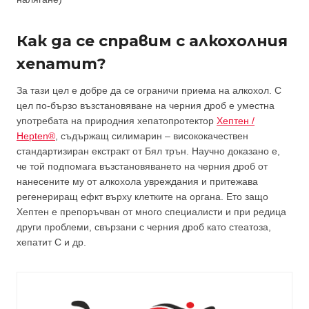
Как да се справим с алкохолния
хепатит?
За тази цел е добре да се ограничи приема на алкохол. С
цел по-бързо възстановяване на черния дроб е уместна
употребата на природния хепатопротектор
Хептен /
Hepten®
, съдържащ силимарин – висококачествен
стандартизиран екстракт от Бял трън. Научно доказано е,
че той подпомага възстановяването на черния дроб от
нанесените му от алкохола увреждания и притежава
регенериращ ефкт върху клетките на органа. Ето защо
Хептен е препоръчван от много специалисти и при редица
други проблеми, свързани с черния дроб като стеатоза,
хепатит С и др.