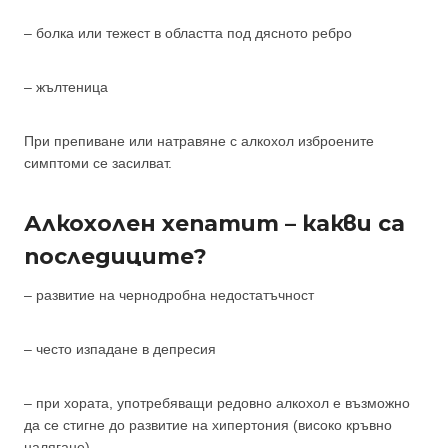
– болка или тежест в областта под дясното ребро
– жълтеница
При препиване или натравяне с алкохол изброените
симптоми се засилват.
Алкохолен хепатит – какви са
последиците?
– развитие на чернодробна недостатъчност
– често изпадане в депресия
– при хората, употребяващи редовно алкохол е възможно
да се стигне до развитие на хипертония (високо кръвно
налягане)