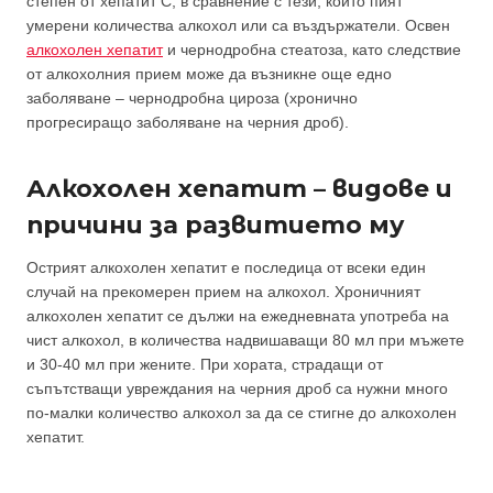
степен от хепатит С, в сравнение с тези, които пият
умерени количества алкохол или са въздържатели. Освен
алкохолен хепатит
и чернодробна стеатоза, като следствие
от алкохолния прием може да възникне още едно
заболяване – чернодробна цироза (хронично
прогресиращо заболяване на черния дроб).
Алкохолен хепатит – видове и
причини за развитието му
Острият алкохолен хепатит е последица от всеки един
случай на прекомерен прием на алкохол. Хроничният
алкохолен хепатит се дължи на ежедневната употреба на
чист алкохол, в количества надвишаващи 80 мл при мъжете
и 30-40 мл при жените. При хората, страдащи от
съпътстващи увреждания на черния дроб са нужни много
по-малки количество алкохол за да се стигне до алкохолен
хепатит.