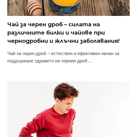
Чай за черен дроб – силата на
различните билки и чайове при
чернодробни и жлъчни заболявания!
Чай за черен дроб – естествен и ефективен начин за
поддържане здравето на черния дроб…