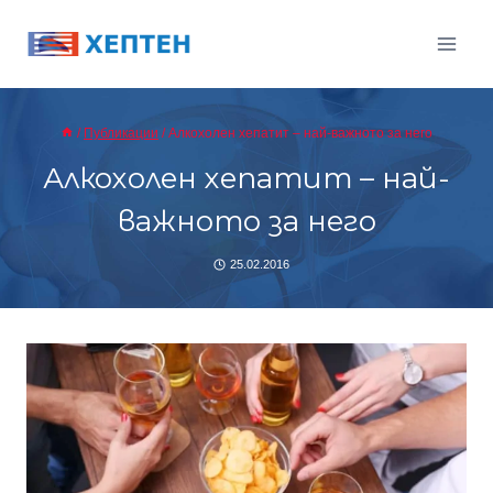
Към
съдържанието
/
Публикации
/
Алкохолен хепатит – най-важното за него
Алкохолен хепатит – най-
важното за него
25.02.2016