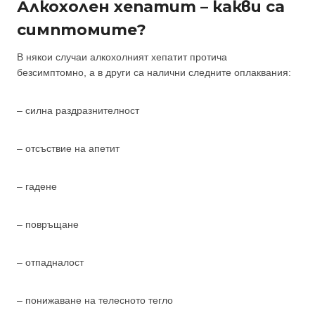
Алкохолен хепатит – какви са
симптомите?
В някои случаи алкохолният хепатит протича
безсимптомно, а в други са налични следните оплаквания:
– силна раздразнителност
– отсъствие на апетит
– гадене
– повръщане
– отпадналост
– понижаване на телесното тегло