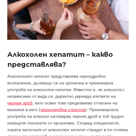
Алкохолен хепатит – какво
представлява?
Алкохолният хепатит представлява чернодробно
възпаление, дължащо се на хронична и прекомерна
употреба на алкохолни напитки. Известно е, че алкохолът,
независимо от вида си, директно уврежда клетките на
черния дроб
, като освен това предизвиква отлагане на
мазнини в него (
чернодробна стеатоза
). Прекомерната
употреба на алкохол натоварва черния дроб и той трудно
изхвърля токсините от организма. Според специалисти,
хората засегнати от алкохолен хепатит страдат в по-голяма