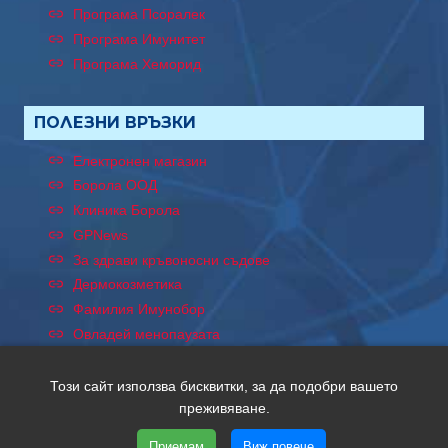
Програма Псоралек
Програма Имунитет
Програма Хеморид
ПОЛЕЗНИ ВРЪЗКИ
Електронен магазин
Борола ООД
Клиника Борола
GPNews
За здрави кръвоносни съдове
Дермокозметика
Фамилия Имунобор
Овладей менопаузата
Този сайт използва бисквитки, за да подобри вашето
преживяване.
Copyright © 2026 Хептен. Всички права запазени. Уеб
дизайн и SEO от Трибест
Приемам
Виж повече