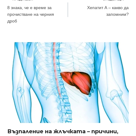
Навигация
8 знака, че е време за
Хепатит А – какво да
прочистване на черния
запомним?
дроб
Възпаление на жлъчката – причини,