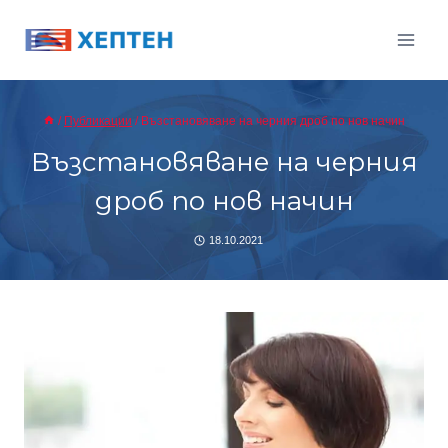
Към
съдържанието
/
Публикации
/
Възстановяване на черния дроб по нов начин
Възстановяване на черния
дроб по нов начин
18.10.2021