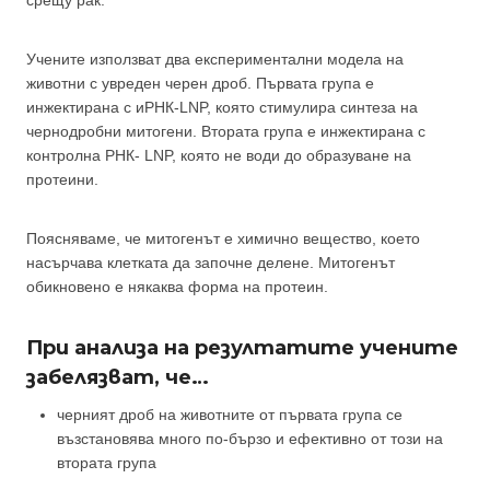
Учените използват два експериментални модела на
животни с увреден черен дроб. Първата група е
инжектирана с иРНК-LNP, която стимулира синтеза на
чернодробни митогени. Втората група е инжектирана с
контролна РНК- LNP, която не води до образуване на
протеини.
Поясняваме, че митогенът е химично вещество, което
насърчава клетката да започне делене. Митогенът
обикновено е някаква форма на протеин.
При анализа на резултатите учените
забелязват, че…
черният дроб на животните от първата група се
възстановява много по-бързо и ефективно от този на
втората група