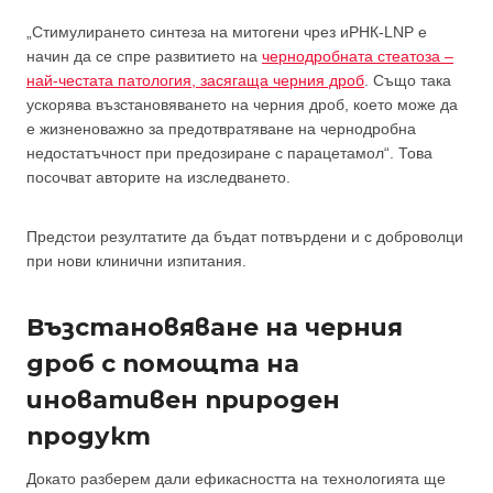
„Стимулирането синтеза на митогени чрез иРНК-LNP е
начин да се спре развитието на
чернодробната стеатоза –
най-честата патология, засягаща черния дроб
. Също така
ускорява възстановяването на черния дроб, което може да
е жизненоважно за предотвратяване на чернодробна
недостатъчност при предозиране с парацетамол“. Това
посочват авторите на изследването.
Предстои резултатите да бъдат потвърдени и с доброволци
при нови клинични изпитания.
Възстановяване на черния
дроб с помощта на
иновативен природен
продукт
Докато разберем дали ефикасността на технологията ще