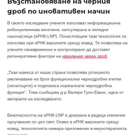
Възстановяване на черния
дроб по иновативен начин
В своето изследване учените използват информационна
рибонуклеинова киселина, капсулирана в липидни
наночастици (иРНК-LNP). Понастоящем тази технология се
използва при иРНК ваксините срещу ковид. Тя позволява на
учените своевременно и контролирано да доставят
регенеративни фактори на
увредения черен дроб
.
„Тази намеса от наша страна позволява успешното
увеличаване на броя функционални чернодробни клетки
(хепатоцити) и подпомага нормалната чернодробна
функция“. Това съобщава д-р Валери Гуон-Еванс, една от
авторките на изследването.
Безопасността на иРНК-LNP е доказана в редица клинични
проучвания по цял свят. Освен в иРНК ваксините срещу
ковид, технологията намира приложение в имунотерапията
срещу рак.