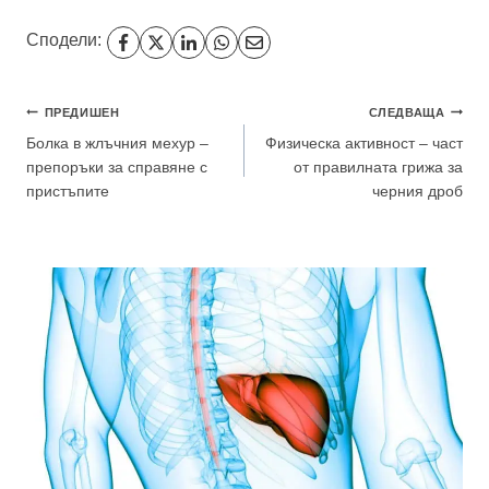
Сподели:
Навигация
ПРЕДИШЕН
СЛЕДВАЩА
Болка в жлъчния мехур –
Физическа активност – част
препоръки за справяне с
от правилната грижа за
пристъпите
черния дроб