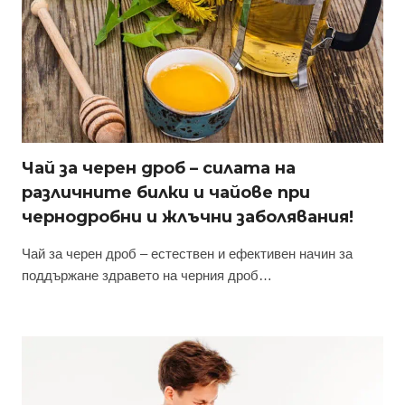
Чай за черен дроб – силата на
различните билки и чайове при
чернодробни и жлъчни заболявания!
Чай за черен дроб – естествен и ефективен начин за
поддържане здравето на черния дроб…