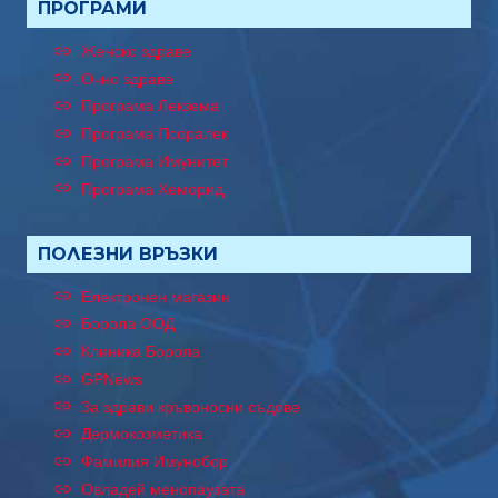
ПРОГРАМИ
Женско здраве
Очно здраве
Програма Лекзема
Програма Псоралек
Програма Имунитет
Програма Хеморид
ПОЛЕЗНИ ВРЪЗКИ
Електронен магазин
Борола ООД
Клиника Борола
GPNews
За здрави кръвоносни съдове
Дермокозметика
Фамилия Имунобор
Овладей менопаузата