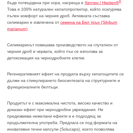
®
бъде потвърдена при хора, насреща е
Хептен / Hepten®
.
Това е 100% натурален хепатопротектор, който осигурява
пълен комфорт на черния дроб. Активната съставка
силимарин е извлечена от
семена на Бял трън (Silybum
marianum)
.
Силимаринът повишава производството на глутатион от
черния дроб и червата, който пък се използва за
детоксикация на чернодробните клетки.
Регенеративният ефект на продукта върху хепатоцитите се
дължи на стимулирането биосинтезата на структурните и
функционалните белтъци.
Продуктът е с максимална чистота, високо качество и
доказан ефект при чернодробни увреждания. Не
предизвиква нежелани ефекти и е подходящ за
продължителна употреба. Предлага се под формата на
иновативни течни капсули (Solucaps), което позволява