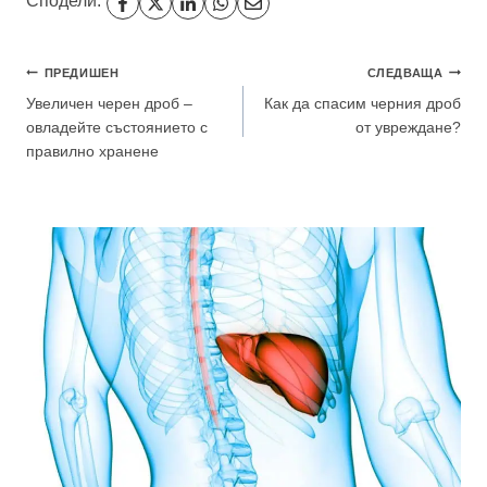
Сподели:
Навигация
ПРЕДИШЕН
СЛЕДВАЩА
Увеличен черен дроб –
Как да спасим черния дроб
овладейте състоянието с
от увреждане?
правилно хранене