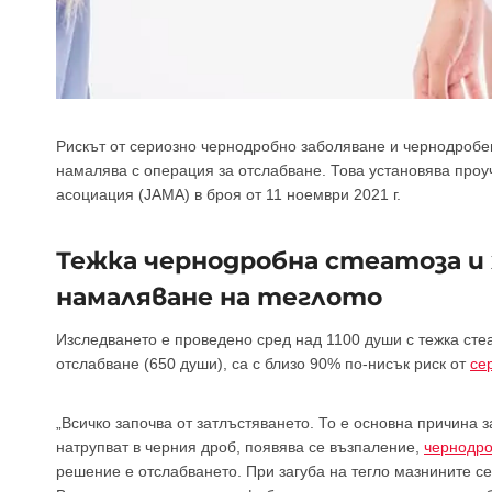
Рискът от сериозно чернодробно заболяване и чернодробе
намалява с операция за отслабване. Това установява проу
асоциация (JAMA) в броя от 11 ноември 2021 г.
Тежка чернодробна стеатоза и
намаляване на теглото
Изследването е проведено сред над 1100 души с тежка стеа
отслабване (650 души), са с близо 90% по-нисък риск от
се
„Всичко започва от затлъстяването. То е основна причина 
натрупват в черния дроб, появява се възпаление,
чернодро
решение е отслабването. При загуба на тегло мазнините се