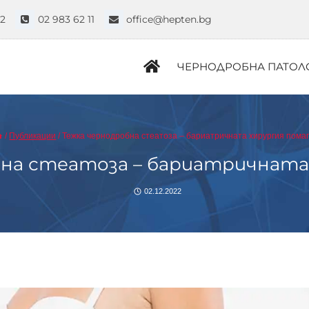
52
02 983 62 11
office@hepten.bg
ЧЕРНОДРОБНА ПАТОЛ
/
Публикации
/
Тежка чернодробна стеатоза – бариатричната хирургия пома
на стеатоза – бариатричната
02.12.2022