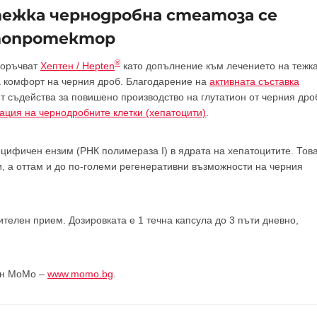
тежка чернодробна стеатоза се
атопротектор
®
поръчват
Хептен / Hepten
като допълнение към лечението на тежк
ва комфорт на черния дроб. Благодарение на
активната съставка
т съдейства за повишено производство на глутатион от черния дро
ация на чернодробните клетки (хепатоцити)
.
ецифичен ензим (РНК полимераза I) в ядрата на хепатоцитите. Тов
, а оттам и до по-големи регенеративни възможности на черния
телен прием. Дозировката е 1 течна капсула до 3 пъти дневно,
зин МоМо –
www.momo.bg
.