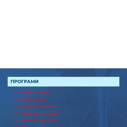
ПРОГРАМИ
Женско здраве
Очно здраве
Програма Лекзема
Програма Псоралек
Програма Имунитет