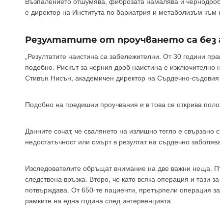
Възпалението отшумява, фиброзата намалява и чернодробн
е директор на Института по бариатрия и метаболизъм към 
Резултатите от проучването са без 
„Резултатите наистина са забележителни. От 30 години пра
подобно. Рискът за черния дроб наистина е изключително н
Стивън Нисън, академичен директор на Сърдечно-съдовия и
Подобно на предишни проучвания и в това се открива поло
Данните сочат, че свалянето на излишно тегло е свързано 
недостатъчност или смърт в резултат на сърдечно заболяв
Изследователите обръщат внимание на две важни неща. Пъ
следствена връзка. Второ, че като всяка операция и тази з
потвърждава. От 650-те пациенти, претърпели операция за
рамките на една година след интервенцията.