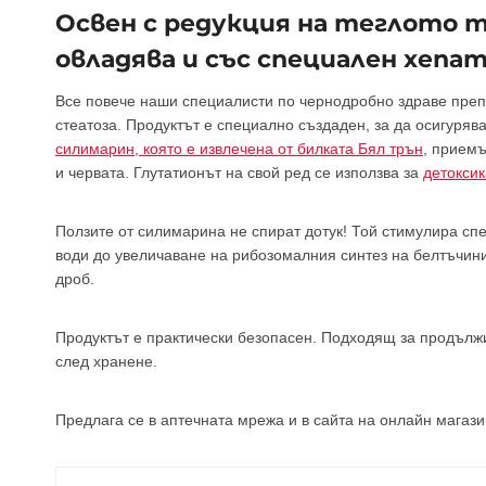
Освен с редукция на теглото 
овладява и със специален хеп
Все повече наши специалисти по чернодробно здраве пре
стеатоза. Продуктът е специално създаден, за да осигуря
силимарин, която е извлечена от билката Бял трън
, приемъ
и червата. Глутатионът на свой ред се използва за
детоксик
Ползите от силимарина не спират дотук! Той стимулира сп
води до увеличаване на рибозомалния синтез на белтъчини
дроб.
Продуктът е практически безопасен. Подходящ за продължи
след хранене.
Предлага се в аптечната мрежа и в сайта на онлайн мага