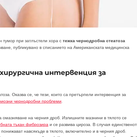
н тумор при затлъстели хора с
тежка чернодробна стеатоза
чване, публикувано в списанието на Американската медицинска
 хирургична интервенция за
тоза. Оказва се, че тези, които са претърпели интервенция за
риозни чернодробни проблеми
.
за омазняване на черния дроб. Излишните мазнини в тялото се
бната тъкан фиброзира
и се развива цироза. В случая единственот
 понижават навсякъде в тялото, включително и в черния дроб.