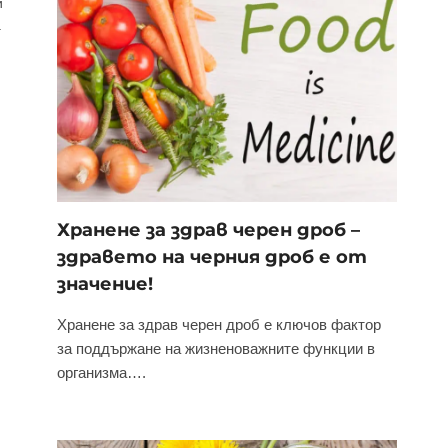
й
.
Хранене за здрав черен дроб –
здравето на черния дроб е от
значение!
Хранене за здрав черен дроб е ключов фактор
за поддържане на жизненоважните функции в
организма….