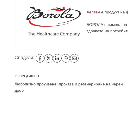
Хептен
е продукт на
БОРОЛА е символ на 
здравето на потребит
Сподели:
Навигация
ПРЕДИШЕН
Любопитно проучване: проказа и регенериране на черен
дроб