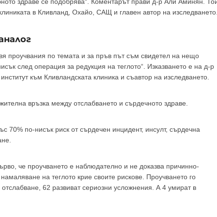
ото здраве се подобрява“. Коментарът прави д-р Али Аминян. То
клиниката в Кливланд, Охайо, САЩ и главен автор на изследването
аналог
вя проучвания по темата и за пръв път съм свидетел на нещо
исък след операция за редукция на теглото“. Изказването е на д-р
нститут към Кливландската клиника и съавтор на изследването.
жителна връзка между отслабването и сърдечното здраве.
със 70% по-нисък риск от сърдечен инцидент, инсулт, сърдечна
ане.
рво, че проучването е наблюдателно и не доказва причинно-
а намаляване на теглото крие своите рискове. Проучването го
 отслабване, 62 развиват сериозни усложнения. А 4 умират в