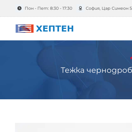
Към
Пон - Пет: 8:30 - 17:30
София, Цар Симеон 
съдържанието
Тежка чернодроб