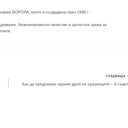
 фирма
БОРОЛА
, която е създадена през 1996 г.
доверие, безкомпромисно качество и цялостна грижа за
елите
.
СЛЕДВАЩА
Как да предпазим черния дроб по празниците – 4 съве