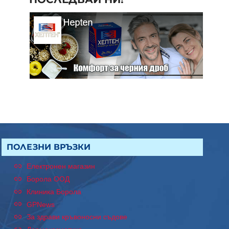
ПОЛЕЗНИ ВРЪЗКИ
Електронен магазин
Борола ООД
Клиника Борола
GPNews
За здрави кръвоносни съдове