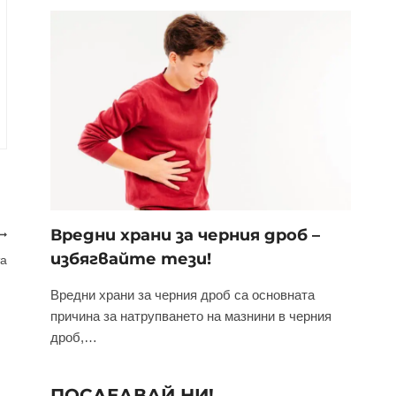
Вредни храни за черния дроб –
избягвайте тези!
та
Вредни храни за черния дроб са основната
причина за натрупването на мазнини в черния
дроб,…
ПОСЛЕДВАЙ НИ!