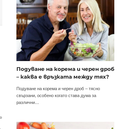
Подуване на корема и черен дроб
– каква е връзката между тях?
Подуване на корема и черен дроб – тясно
свързани, особено когато става дума за
различни…
о