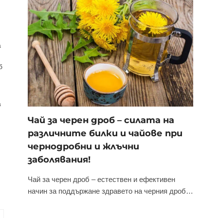
а
б
а
Чай за черен дроб – силата на
различните билки и чайове при
чернодробни и жлъчни
заболявания!
Чай за черен дроб – естествен и ефективен
начин за поддържане здравето на черния дроб…