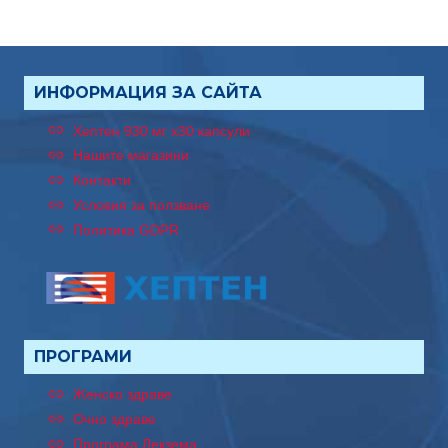
ИНФОРМАЦИЯ ЗА САЙТА
Хептен 930 мг x30 капсули
Нашите магазини
Контакти
Условия за ползване
Политика GDPR
ПРОГРАМИ
Женско здраве
Очно здраве
Програма Лекзема