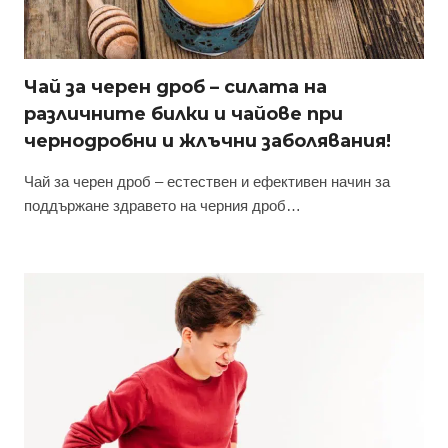
Чай за черен дроб – силата на
различните билки и чайове при
чернодробни и жлъчни заболявания!
Чай за черен дроб – естествен и ефективен начин за
поддържане здравето на черния дроб…