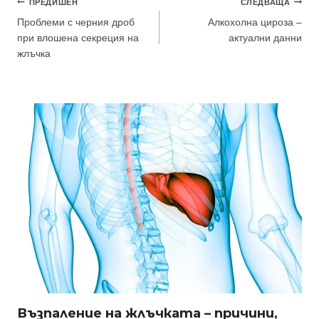
Навигация
ПРЕДИШЕН
СЛЕДВАЩА
Проблеми с черния дроб
Алкохолна цироза –
при влошена секреция на
актуални данни
жлъчка
Възпаление на жлъчката – причини,