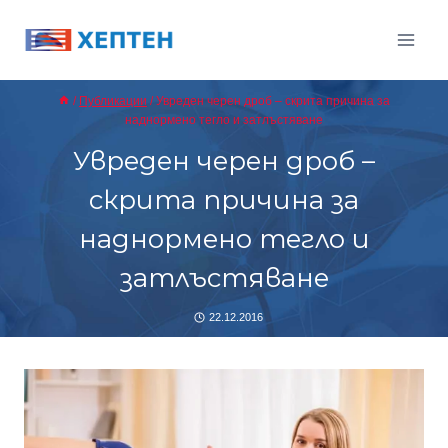
Към
съдържанието
/
Публикации
/
Увреден черен дроб – скрита причина за
наднормено тегло и затлъстяване
Увреден черен дроб –
скрита причина за
наднормено тегло и
затлъстяване
22.12.2016