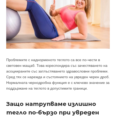
Проблемите с наднорменото теглото са все по-чести в
световен мащаб. Това кореспондира със зачестяването на
асоциираните със затлъстяването здравословни проблеми.
Сред тях се нарежда и състоянието на увреден черен дроб.
Нормалната чернодробна функция е с ключово значение за
поддържане на теглото в допустимите граници.
Защо натрупваме излишно
тегло по-бързо при увреден