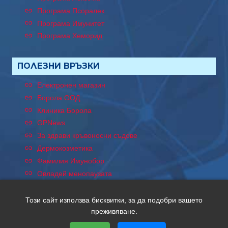
Програма Псоралек
Програма Имунитет
Програма Хеморид
ПОЛЕЗНИ ВРЪЗКИ
Електронен магазин
Борола ООД
Клиника Борола
GPNews
За здрави кръвоносни съдове
Дермокозметика
Фамилия Имунобор
Овладей менопаузата
Този сайт използва бисквитки, за да подобри вашето
преживяване.
Copyright © 2026 Хептен. Всички права запазени. Уеб
дизайн и SEO от Трибест