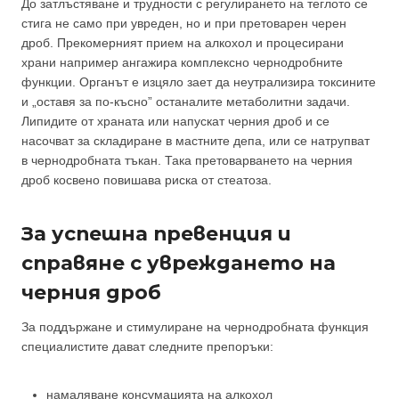
До затлъстяване и трудности с регулирането на теглото се
стига не само при увреден, но и при претоварен черен
дроб. Прекомерният прием на алкохол и процесирани
храни например ангажира комплексно чернодробните
функции. Органът е изцяло зает да неутрализира токсините
и „оставя за по-късно” останалите метаболитни задачи.
Липидите от храната или напускат черния дроб и се
насочват за складиране в мастните депа, или се натрупват
в чернодробната тъкан. Така претоварването на черния
дроб косвено повишава риска от стеатоза.
За успешна превенция и
справяне с увреждането на
черния дроб
За поддържане и стимулиране на чернодробната функция
специалистите дават следните препоръки:
намаляване консумацията на алкохол