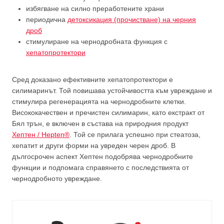
избягване на силно преработените храни
периодична
детоксикация (прочистване) на черния
дроб
стимулиране на чернодробната функция с
хепатопротектори
Сред доказано ефективните хепатопротектори е
силимаринът. Той повишава устойчивостта към увреждане и
стимулира регенерацията на чернодробните клетки.
Висококачествен и пречистен силимарин, като екстракт от
Бял трън, е включен в състава на природния продукт
Хептен / Hepten®
. Той се прилага успешно при стеатоза,
хепатит и други форми на увреден черен дроб. В
дългосрочен аспект Хептен подобрява чернодробните
функции и подпомага справянето с последствията от
чернодробното увреждане.