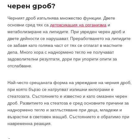
черен дроб?
Черният дроб изпълнява множество функции. Двете
основни сред тях са
детоксикация на организма
и
метаболизиране на липидите. При увреден черен дроб и
двете дейности се нарушават. Преработването на липидите
се забавя като голяма част от тях се отлагат в мастните
депа. Много хора с наднормено тегло не получават
задоволителни резултати, дори при упорити опити за
отслабване.
Най-често срещаната форма на увреждане на черния дроб,
при която бързо се натрупват излишни килограми е
стеатозата. Състоянието е известно и като омазнен черен
дроб. Развитието на стеатоза е сред основните причини за
наднормено тегло и затлъстяване при деца, младежи и
възрастни в световен мащаб. Състоянието е обратимо при
навременна реакция.