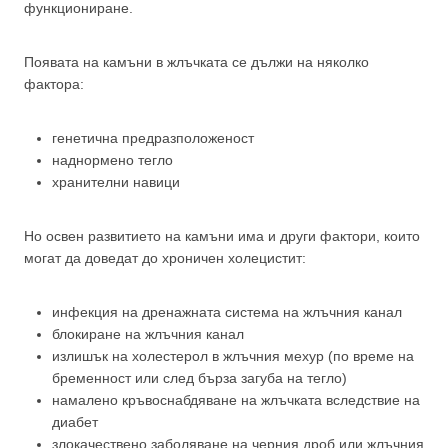
функциониране.
Появата на камъни в жлъчката се дължи на няколко
фактора:
генетична предразположеност
наднормено тегло
хранителни навици
Но освен развитието на камъни има и други фактори, които
могат да доведат до хроничен холецистит:
инфекция на дренажната система на жлъчния канал
блокиране на жлъчния канал
излишък на холестерол в жлъчния мехур (по време на
бременност или след бърза загуба на тегло)
намалено кръвоснабдяване на жлъчката вследствие на
диабет
злокачествено заболяване на черния дроб или жлъчния