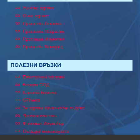
Женско здраве
Очно здраве
Програма Лекзема
Програма Псоралек
Програма Имунитет
Програма Хеморид
ПОЛЕЗНИ ВРЪЗКИ
Електронен магазин
Борола ООД
Клиника Борола
GPNews
За здрави кръвоносни съдове
Дермокозметика
Фамилия Имунобор
Овладей менопаузата