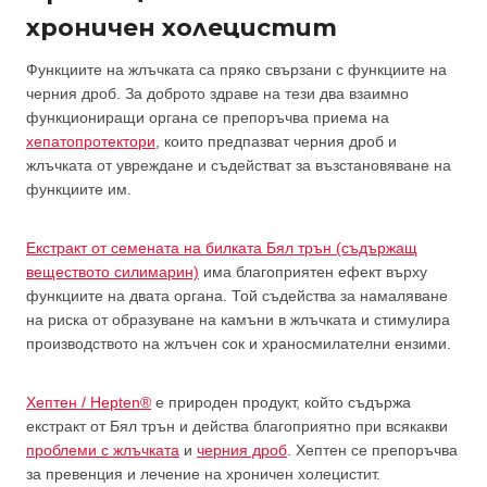
хроничен холецистит
Функциите на жлъчката са пряко свързани с функциите на
черния дроб. За доброто здраве на тези два взаимно
функциониращи органа се препоръчва приема на
хепатопротектори
, които предпазват черния дроб и
жлъчката от увреждане и съдействат за възстановяване на
функциите им.
Екстракт от семената на билката Бял трън (съдържащ
веществото силимарин)
има благоприятен ефект върху
функциите на двата органа. Той съдейства за намаляване
на риска от образуване на камъни в жлъчката и стимулира
производството на жлъчен сок и храносмилателни ензими.
Хептен / Hepten®
е природен продукт, който съдържа
екстракт от Бял трън и действа благоприятно при всякакви
проблеми с жлъчката
и
черния дроб
. Хептен се препоръчва
за превенция и лечение на хроничен холецистит.