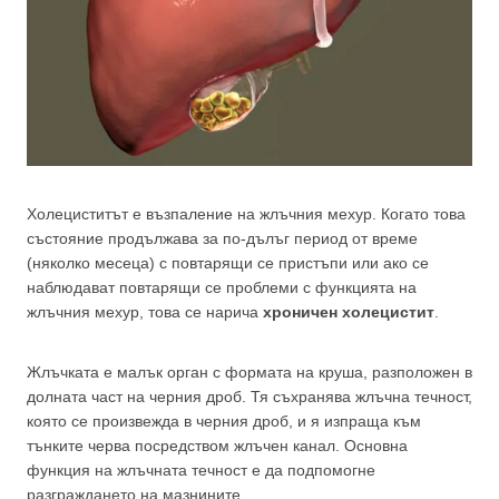
Холециститът е възпаление на жлъчния мехур. Когато това
състояние продължава за по-дълъг период от време
(няколко месеца) с повтарящи се пристъпи или ако се
наблюдават повтарящи се проблеми с функцията на
жлъчния мехур, това се нарича
хроничен холецистит
.
Жлъчката е малък орган с формата на круша, разположен в
долната част на черния дроб. Тя съхранява жлъчна течност,
която се произвежда в черния дроб, и я изпраща към
тънките черва посредством жлъчен канал. Основна
функция на жлъчната течност е да подпомогне
разграждането на мазнините.