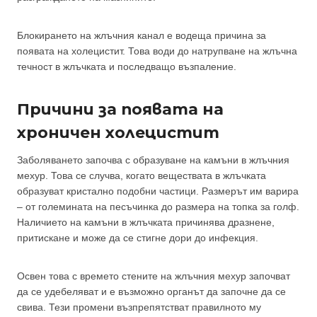
Блокирането на жлъчния канал е водеща причина за
появата на холецистит. Това води до натрупване на жлъчна
течност в жлъчката и последващо възпаление.
Причини за появата на
хроничен
холецистит
Заболяването започва с образуване на камъни в жлъчния
мехур. Това се случва, когато веществата в жлъчката
образуват кристално подобни частици. Размерът им варира
– от големината на песъчинка до размера на топка за голф.
Наличието на камъни в жлъчката причинява дразнене,
притискане и може да се стигне дори до инфекция.
Освен това с времето стените на жлъчния мехур започват
да се удебеляват и е възможно органът да започне да се
свива. Тези промени възпрепятстват правилното му