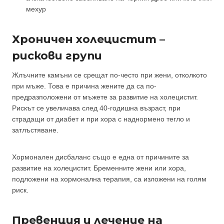
мехур
Хроничен холецистит –
рискови групи
Жлъчните камъни се срещат по-често при жени, отколкото
при мъже. Това е причина жените да са по-
предразположени от мъжете за развитие на холецистит.
Рискът се увеличава след 40-годишна възраст, при
страдащи от диабет и при хора с наднормено тегло и
затлъстяване.
Хормонален дисбаланс също е една от причините за
развитие на холецистит. Бременните жени или хора,
подложени на хормонална терапия, са изложени на голям
риск.
Превенция и лечение на