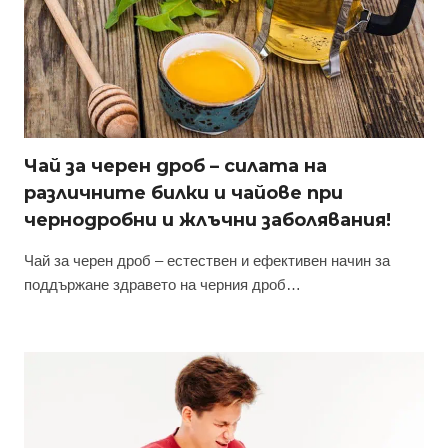
Чай за черен дроб – силата на
различните билки и чайове при
чернодробни и жлъчни заболявания!
Чай за черен дроб – естествен и ефективен начин за
поддържане здравето на черния дроб…