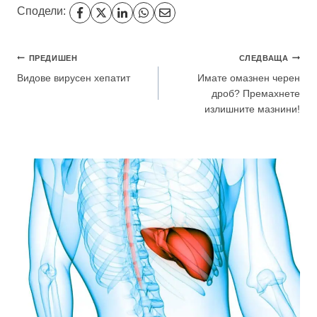
Сподели:
Навигация
ПРЕДИШЕН
СЛЕДВАЩА
Видове вирусен хепатит
Имате омазнен черен
дроб? Премахнете
излишните мазнини!