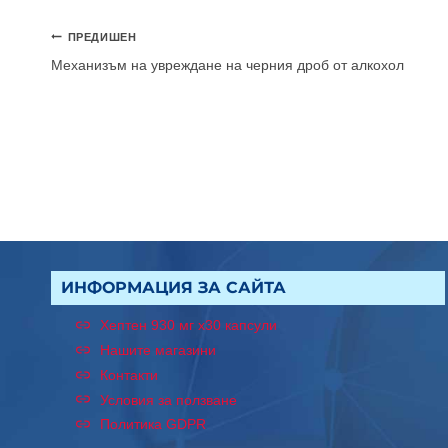
Навигация
ПРЕДИШЕН
Механизъм на увреждане на черния дроб от алкохол
ИНФОРМАЦИЯ ЗА САЙТА
Хептен 930 мг x30 капсули
Нашите магазини
Контакти
Условия за ползване
Политика GDPR