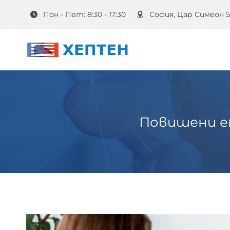
Към
Пон - Пет: 8:30 - 17:30
София, Цар Симеон 
съдържанието
Повишени ен