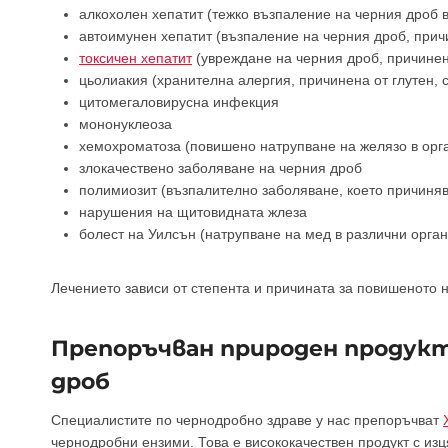
алкохолен хепатит (тежко възпаление на черния дроб в
автоимунен хепатит (възпаление на черния дроб, прич
токсичен хепатит
(увреждане на черния дроб, причинен
цьолиакия (хранителна алергия, причинена от глутен,
цитомегаловирусна инфекция
мононуклеоза
хемохроматоза (повишено натрупване на желязо в орг
злокачествено заболяване на черния дроб
полимиозит (възпалително заболяване, което причиняв
нарушения на щитовидната жлеза
болест на Уилсън (натрупване на мед в различни орган
Лечението зависи от степента и причината за повишеното 
Препоръчван природен продукт
дроб
Специалистите по чернодробно здраве у нас препоръчват
чернодробни ензими. Това е висококачествен продукт с из