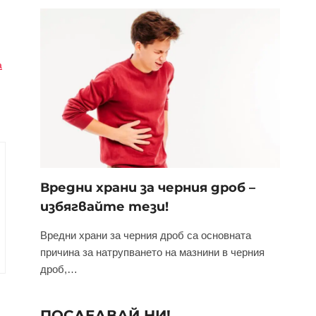
а
Вредни храни за черния дроб –
избягвайте тези!
Вредни храни за черния дроб са основната
причина за натрупването на мазнини в черния
дроб,…
ПОСЛЕДВАЙ НИ!