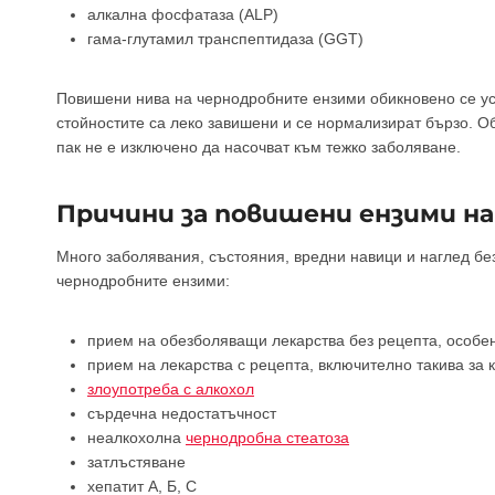
алкална фосфатаза (ALP)
гама-глутамил транспептидаза (GGT)
Повишени нива на чернодробните ензими обикновено се ус
стойностите са леко завишени и се нормализират бързо. О
пак не е изключено да насочват към тежко заболяване.
Причини за повишени ензими на
Много заболявания, състояния, вредни навици и наглед б
чернодробните ензими:
прием на обезболяващи лекарства без рецепта, особе
прием на лекарства с рецепта, включително такива за 
злоупотреба с алкохол
сърдечна недостатъчност
неалкохолна
чернодробна стеатоза
затлъстяване
хепатит А, Б, С