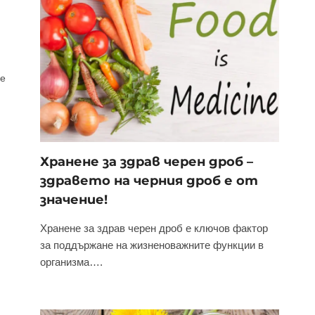
се
Хранене за здрав черен дроб –
здравето на черния дроб е от
значение!
Хранене за здрав черен дроб е ключов фактор
за поддържане на жизненоважните функции в
организма….