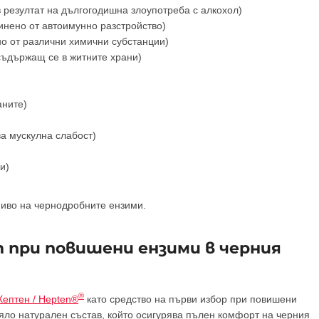
 резултат на дългогодишна злоупотреба с алкохол)
инено от автоимунно разстройство)
о от различни химични субстанции)
 съдържащ се в житните храни)
аните)
а мускулна слабост)
и)
ниво на чернодробните ензими.
 при повишени ензими в черния
®
Хептен / Hepten®
като средство на първи избор при повишени
цяло натурален състав, който осигурява пълен комфорт на черния