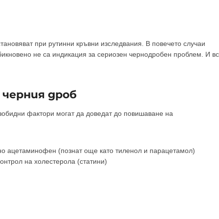
тановяват при рутинни кръвни изследвания. В повечето случаи
бикновено не са индикация за сериозен чернодробен проблем. И в
 черния дроб
езобидни фактори могат да доведат до повишаване на
но ацетаминофен (познат още като тиленол и парацетамол)
контрол на холестерола (статини)