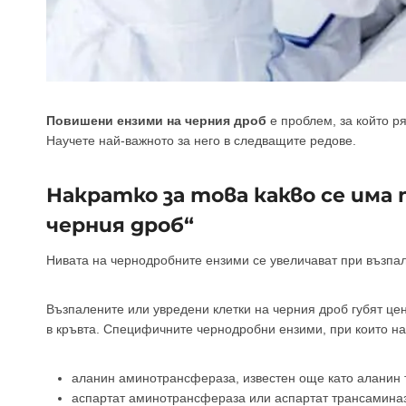
Повишени ензими на черния дроб
е проблем, за който ря
Научете най-важното за него в следващите редове.
Накратко за това какво се има
черния дроб“
Нивата на чернодробните ензими се увеличават при възпал
Възпалените или увредени клетки на черния дроб губят це
в кръвта. Специфичните чернодробни ензими, при които най
аланин аминотрансфераза, известен още като аланин 
аспартат аминотрансфераза или аспартат трансамина