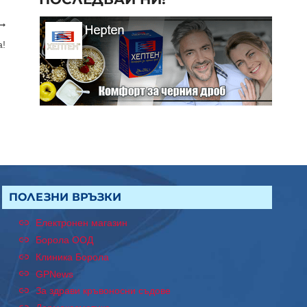
а!
ПОЛЕЗНИ ВРЪЗКИ
Електронен магазин
Борола ООД
Клиника Борола
GPNews
За здрави кръвоносни съдове