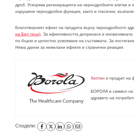
дроб. Ускорява регенерацията на чернодробните клетки и 
нарушени чернодробни функции, както и токсични, възпал
Благотворният ефект на продукта върху чернодробното зд
на Бял трън)
. За ефективността допринася и иновативната 
по-бързо и цялостно усвояване на съставката. За постига
Няма данни за нежелани ефекти и странични реакции.
Хептен
е продукт на
БОРОЛА е символ на 
здравето на потребит
Сподели: