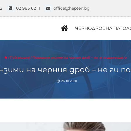
52
02 983 62 11
office@hepten.bg
ЧЕРНОДРОБНА ПАТОЛ
/
Публикации
/
Повишени ензими на черния дроб – не ги подценявайте
зими на черния дроб – не ги 
26.10.2020