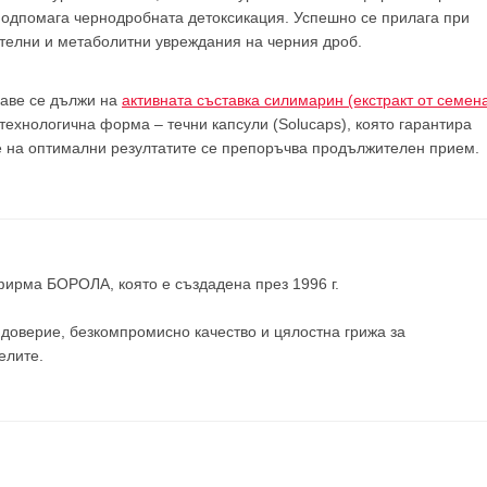
подпомага чернодробната детоксикация. Успешно се прилага при
ителни и метаболитни увреждания на черния дроб.
раве се дължи на
активната съставка силимарин (екстракт от семен
технологична форма – течни капсули (Solucaps), която гарантира
не на оптимални резултатите се препоръчва продължителен прием.
 фирма
БОРОЛА
, която е създадена през 1996 г.
доверие, безкомпромисно качество и цялостна грижа за
елите
.