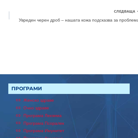
СЛЕДВАЩА
Увреден черен дроб – нашата кожа подсказва за проблем
ПРОГРАМИ
Женско здраве
Очно здраве
Програма Лекзема
Програма Псоралек
Програма Имунитет