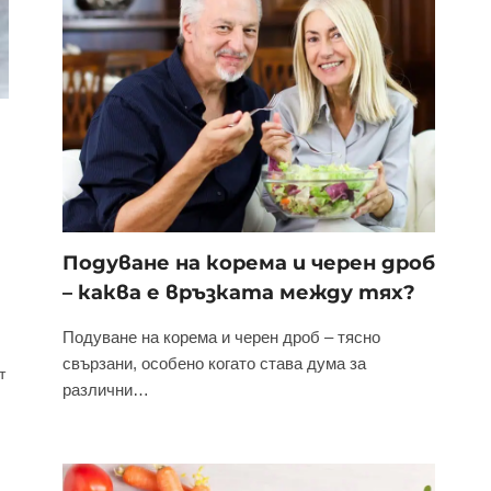
Подуване на корема и черен дроб
– каква е връзката между тях?
Подуване на корема и черен дроб – тясно
свързани, особено когато става дума за
т
различни…