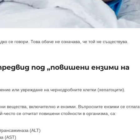
дко се говори. Това обаче не означава, че той не съществува.
 предвид под „повишени ензими на
ение или увреждане на чернодробните клетки (хепатоцити).
нни вещества, включително и ензими. Въпросните ензими се отлага
-често се отчитат повишени стойности в организма, са:
трансаминаза (ALT)
за (AST)