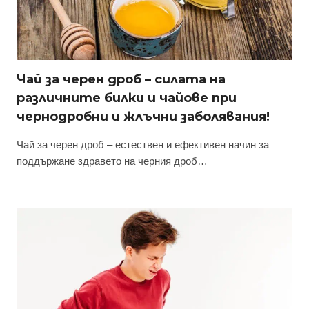
Чай за черен дроб – силата на
различните билки и чайове при
чернодробни и жлъчни заболявания!
Чай за черен дроб – естествен и ефективен начин за
поддържане здравето на черния дроб…