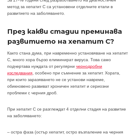
метод за хепатит С са установени отделните етапи в
развитието на заболяването.
През какви стадии преминава
развитието на хепатит С?
Както стана дума, при навременно установяване на хепатит
С, много хора бързо елиминират вируса. Това само
подчертава нуждата от регулярни
чернодробни
изследвания
, особено при съмнение за хепатит. Хората,
при които заразяването не се установи навреме,
обикновено развиват хроничен хепатит и сериозни
проблеми с черния дроб.
При хепатит С се разглеждат 4 отделни стадия на развитие
на заболяването:
– остра фаза (остър хепатит, остро възпаление на черния