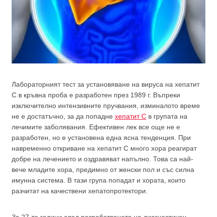
Лабораторният тест за установяване на вируса на хепатит
С в кръвна проба е разработен през 1989 г. Въпреки
изключително интензивните пручвания, изминалото време
не е достатъчно, за да попадне
хепатит С
в групата на
лечимите заболявания. Ефективен лек все още не е
разработен, но е установена една ясна тенденция. При
навременно откриване на хепатит С много хора реагират
добре на лечението и оздравяват напълно. Това са най-
вече младите хора, предимно от женски пол и със силна
имунна система. В тази група попадат и хората, които
разчитат на качествени хепатопротектори.
За 27-те години след разработването на диагностичен