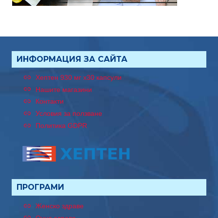
ИНФОРМАЦИЯ ЗА САЙТА
Хептен 930 мг x30 капсули
Нашите магазини
Контакти
Условия за ползване
Политика GDPR
ПРОГРАМИ
Женско здраве
Очно здраве