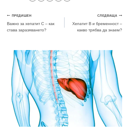
Навигация
ПРЕДИШЕН
СЛЕДВАЩА
Важно за хепатит С – как
Хепатит В и бременност –
става заразяването?
какво трябва да знаем?