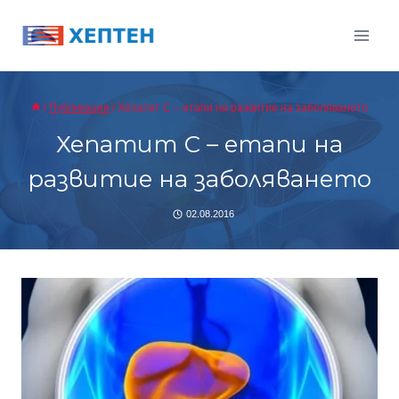
Към
съдържанието
/
Публикации
/
Хепатит С – етапи на развитие на заболяването
Хепатит С – етапи на
развитие на заболяването
02.08.2016