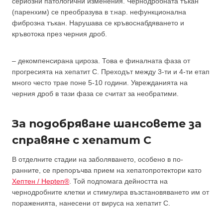
сериозни патологични изменения. Чернодробната тъкан
(паренхим) се преобразува в т.нар. нефункционална
фиброзна тъкан. Нарушава се кръвоснабдяването и
кръвотока през черния дроб.
– декомпенсирана цироза. Това е финалната фаза от
прогресията на хепатит С. Преходът между 3-ти и 4-ти етап
много често трае поне 5-10 години. Уврежданията на
черния дроб в тази фаза се считат за необратими.
За подобряване шансовете за
справяне с хепатит С
В отделните стадии на заболяването, особено в по-
ранните, се препоръчва прием на хепатопротектори като
Хептен / Hepten®
. Той подпомага дейността на
чернодробните клетки и стимулира възстановяването им от
пораженията, нанесени от вируса на хепатит С.