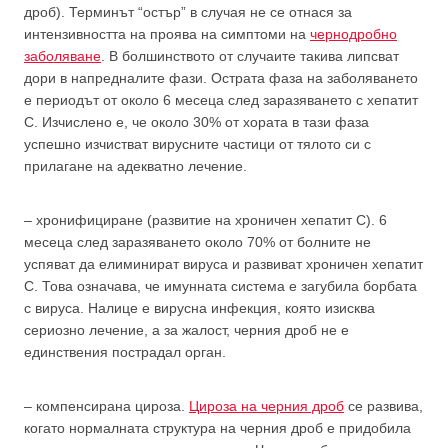
дроб). Терминът “остър” в случая не се отнася за
интензивността на проява на симптоми на
чернодробно
заболяване
. В болшинството от случаите такива липсват
дори в напредналите фази. Острата фаза на заболяването
е периодът от около 6 месеца след заразяването с хепатит
С. Изчислено е, че около 30% от хората в тази фаза
успешно изчистват вирусните частици от тялото си с
прилагане на адекватно лечение.
– хронифициране (развитие на хроничен хепатит С). 6
месеца след заразяването около 70% от болните не
успяват да елиминират вируса и развиват хроничен хепатит
С. Това означава, че имунната система е загубила борбата
с вируса. Налице е вирусна инфекция, която изисква
сериозно лечение, а за жалост, черния дроб не е
единствения пострадал орган.
– компенсирана цироза.
Цироза на черния дроб
се развива,
когато нормалната структура на черния дроб е придобила