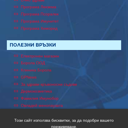
Програма Лекзема
Програма Псоралек
Програма Имунитет
Програма Хеморид
ПОЛЕЗНИ ВРЪЗКИ
Електронен магазин
Борола ООД
Клиника Борола
GPNews
За здрави кръвоносни съдове
Дермокозметика
Фамилия Имунобор
Овладей менопаузата
Този сайт използва бисквитки, за да подобри вашето
преживяване.