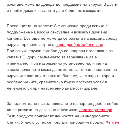
излагане може да доведе до предаване на вируса. В други
е необходимо излагането да е било неколкократно.
Превенцията на хепатит С е свързана преди всичко с
поддържане на висока сексуална и всякакъв друг вид
хигиена. Все още не може да се разчита на ваксина срещу
вируса, причиняващ това
чернодробно заболяване
.
При всички случаи е добре да се направи изследване за
хепатит С, дори съмнението за заразяване да е
минимално. При навременно установено наличие на
зараза лечението може да помогне за пълно очистване на
вирусните частици от тялото. Знае се, че младите хора и
особено жените, сравнително бързо постигат успех в
лечението си при навременно диагностициране.
За подпомагане възстановяването на черния дроб е добре
да се разчита на доказано ефективни
хепатопротектори
.
Тези продукти подкрепят дейността на чернодробните
клетки. У нас с успех се прилага природния продукт
Хептен