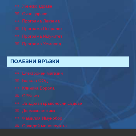
Женско здраве
Очно здраве
Програма Лекзема
Програма Псоралек
Програма Имунитет
Програма Хеморид
ПОЛЕЗНИ ВРЪЗКИ
Електронен магазин
Борола ООД
Клиника Борола
GPNews
За здрави кръвоносни съдове
Дермокозметика
Фамилия Имунобор
Овладей менопаузата