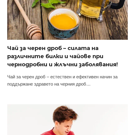
Чай за черен дроб – силата на
различните билки и чайове при
чернодробни и жлъчни заболявания!
Чай за черен дроб – естествен и ефективен начин за
поддържане здравето на черния дроб…