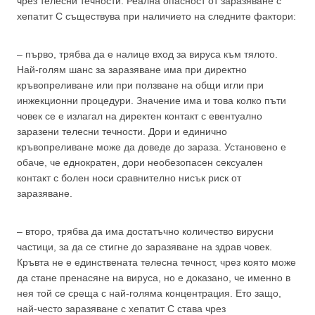
чрез телесни течности. Реална опасност от заразяване с
хепатит С съществува при наличието на следните фактори:
– първо, трябва да е налице вход за вируса към тялото.
Най-голям шанс за заразяване има при директно
кръвопреливане или при ползване на общи игли при
инжекционни процедури. Значение има и това колко пъти
човек се е излагал на директен контакт с евентуално
заразени телесни течности. Дори и единично
кръвопреливане може да доведе до зараза. Установено е
обаче, че еднократен, дори необезопасен сексуален
контакт с болен носи сравнително нисък риск от
заразяване.
– второ, трябва да има достатъчно количество вирусни
частици, за да се стигне до заразяване на здрав човек.
Кръвта не е единствената телесна течност, чрез която може
да стане пренасяне на вируса, но е доказано, че именно в
нея той се среща с най-голяма концентрация. Ето защо,
най-често заразяване с хепатит С става чрез