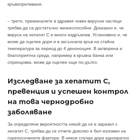
кръвопреливане.
– трето, преминалите в здравия човек вирусни частици
трябва да са достатъчно жизнеспособни. Доказано е, че
вируса на хепатит С е много издръжлив. Установено е, че
може да оцелее дори и в засъхнала кръв на стайна
температура за период до 4 денонощия. В затворена и
благоприятна среда, например в кръвна банка или
спринцовка, може да оцелее още по-дълго.
Изследване за хепатит С,
превенция и успешен контрол
на това чернодробно
заболяване
За определяне вероятността някой да се е заразил с
хепатит С, трябва да се отчете доколко е бил изложен на
горепосочените фактори. В някои случаи дори еднократно