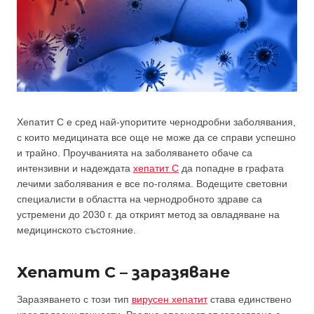
Хепатит С е сред най-упоритите чернодробни заболявания,
с които медицината все още не може да се справи успешно
и трайно. Проучванията на заболяването обаче са
интензивни и надеждата
хепатит С
да попадне в графата
лечими заболявания е все по-голяма. Водещите световни
специалисти в областта на чернодробното здраве са
устремени до 2030 г. да открият метод за овладяване на
медицинското състояние.
Хепатит С – заразяване
Заразяването с този тип
вирусен хепатит
става единствено