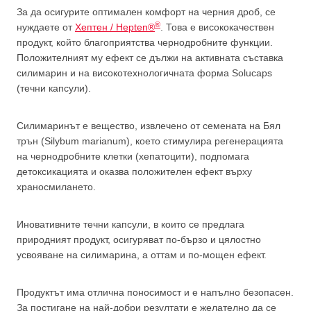
За да осигурите оптимален комфорт на черния дроб, се
®
нуждаете от
Хептен / Hepten®
. Това е висококачествен
продукт, който благоприятства чернодробните функции.
Положителният му ефект се дължи на активната съставка
силимарин и на високотехнологичната форма Solucaps
(течни капсули).
Силимаринът е вещество, извлечено от семената на Бял
трън (Silybum marianum), което стимулира регенерацията
на чернодробните клетки (хепатоцити), подпомага
детоксикацията и оказва положителен ефект върху
храносмилането.
Иновативните течни капсули, в които се предлага
природният продукт, осигуряват по-бързо и цялостно
усвояване на силимарина, а оттам и по-мощен ефект.
Продуктът има отлична поносимост и е напълно безопасен.
За постигане на най-добри резултати е желателно да се