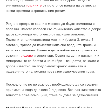
елиминират
токсините
от тялото, се налага да се внесат
някои промени в хранителния режим.
Редно е вредните храни в менюто да бъдат заменени с
полезни. Вместо колбаси със съмнително качество е добре
да се консумира чисто месо от пасищни животни.
Полезните полиненаситени мазнини (омега-3, омега-6,
омега-9) трябва да изместят напълно вредните транс- и
наситени мазнини. Нужно е да се наблегне на приема на
сезонни
плодове
и зеленчуци. Освен на ценни витамини и
минерали, те са богати и на фибри – вещества, за които е
добре известно, че подпомагат храносмилането и
изхвърлянето на токсини през стомашно-чревния тракт.
Последно, но не по важност, необходимо е да се увеличи
приемът на вода до около 2 л дневно. Все пак живителната
течност е пръв помощник, стане ли дума за детоксикация.