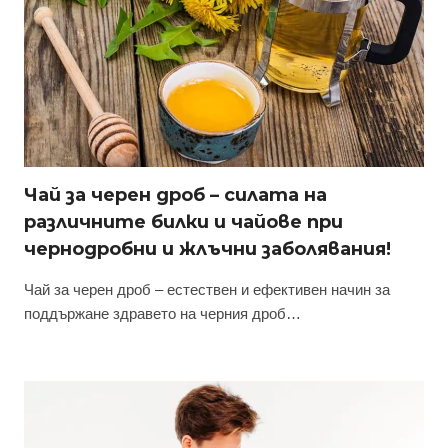
Чай за черен дроб – силата на
различните билки и чайове при
чернодробни и жлъчни заболявания!
Чай за черен дроб – естествен и ефективен начин за
поддържане здравето на черния дроб…