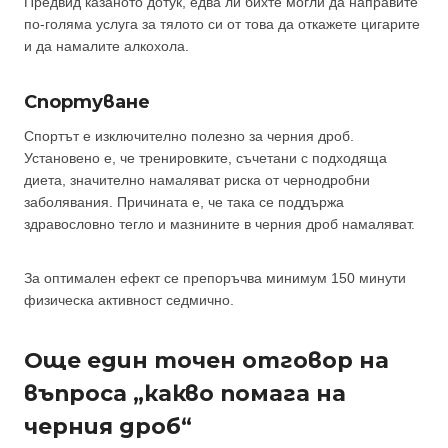
Предвид казаното дотук, едва ли бихте могли да направите
по-голяма услуга за тялото си от това да откажете цигарите
и да намалите алкохола.
Спортуване
Спортът е изключително полезно за черния дроб.
Установено е, че тренировките, съчетани с подходяща
диета, значително намаляват риска от чернодробни
заболявания. Причината е, че така се поддържа
здравословно тегло и мазнините в черния дроб намаляват.
За оптимален ефект се препоръчва минимум 150 минути
физическа активност седмично.
Още един точен отговор на
въпроса „какво помага на
черния дроб“