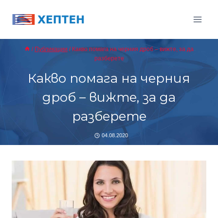
Към
съдържанието
/
Публикации
/
Какво помага на черния дроб – вижте, за да
разберете
Какво помага на черния
дроб – вижте, за да
разберете
04.08.2020