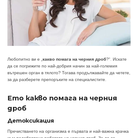
Любопитно ви е „
какво помага на черния дроб
?“. Искате
да се погрижите по най-добрия начин за най-големия
вътрешен орган в тялото? Тогава продължавайте да четете,
за да разберете препоръките на специалистите.
Ето какво помага на черния
дроб
Детоксикация
Пречистването на организма е първата и най-важна крачка
към подобряване работата на черния дроб. За да се