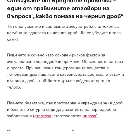
Отказване от вредните привички –
един от правилните отговори на
въпроса „какво помага на черния дроб“
Тютюнопушенето и системната злоупотреба с алкохол са
пагубни за здравето на черния дроб. Ще се убедите в това
сами!
Пушенето е сочено като основен рисков фактор за
злокачествени чернодробни промени. Обяснението на това
е просто. При вдишване канцерогенните вещества в
тютюневия дим навлизат в кръвоносната система, а оттам и
в черния дроб – най-богато кръвоснабденият орган в
тялото.
Пиенето без мярка, пък претоварва и уврежда черния дроб,
и бавно, но сигурно води до развитието на чернодробни
заболявания (
стеатоза
, стеатохепатит,
цироза
).