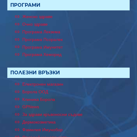
ПРОГРАМИ
Женско здраве
Очно здраве
Програма Лекзема
Програма Псоралек
Програма Имунитет
Програма Хеморид
ПОЛЕЗНИ ВРЪЗКИ
Електронен магазин
Борола ООД
Клиника Борола
GPNews
За здрави кръвоносни съдове
Дермокозметика
Фамилия Имунобор